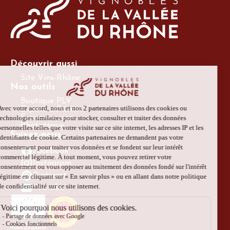
Découvrir aussi
Site Vins-Rhône
Nos outils
Boutique PLV
Espace adhérent
Espace presse
Phototèque
Suivez-nous
Facebook
Instagram
Pinterest
Youtube