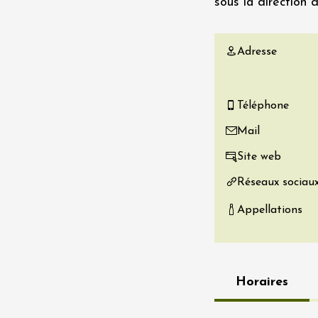
sous la direction d
re, un vin à
r
tras
Adresse
:00
 2026 - 08 août 2026
Téléphone
Produits du terroir
Mail
if au caveau -
 Perréal
Site web
Réseaux sociau
0:30
Appellations
Horaires
 2026 et plus
Oenologie
e aux jardins
n