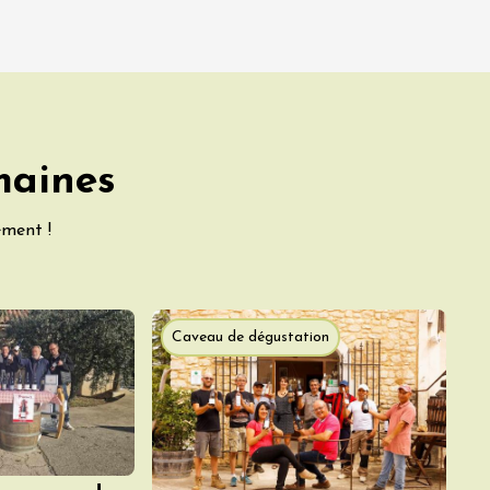
maines
ement !
Caveau de dégustation