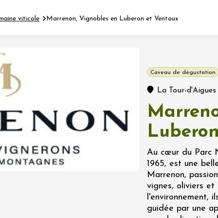
maine viticole
Marrenon, Vignobles en Luberon et Ventoux
Fermer l'agenda
Caveau de dégustation
nt
La Tour-d'Aigues
Marreno
let 2026 - 31 août 2026
Luberon
Viticole en Land
Au cœur du Parc N
au domaine
1965, est une bell
e du Clos
Marrenon, passionn
s
vignes, oliviers e
l'environnement, 
let 2026 - 01 septembre
guidée par une app
 plus