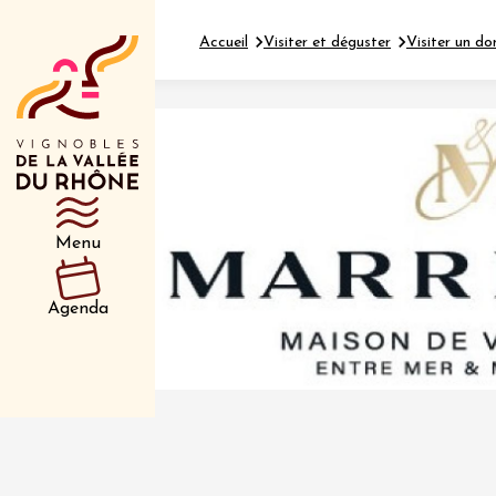
Accueil
Visiter et déguster
Visiter un do
Département
Type d’événeme
Menu
01 juil
et plus
Agenda
Oenologie
Safari 
Rover 
Fontain
Sarrian
04 juil
2026 et