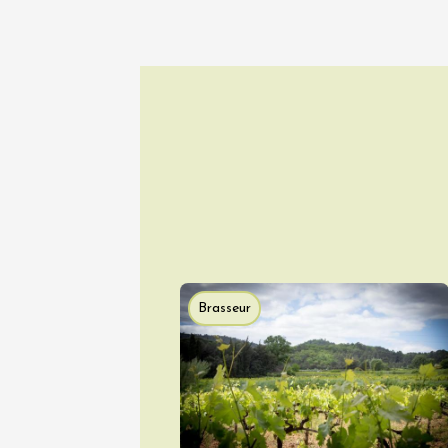
Vaison
09:00
06 août
Escapa
domaine
Brasseur
Saint-G
09:00