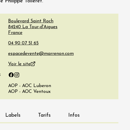
e Philippe Tolleret.
Boulevard Saint Roch
84240
La Tour-d'Aigues
France
Voir le site
x
Facebook
Instagram
AOP - AOC Luberon
AOP - AOC Ventoux
Labels
Tarifs
Infos