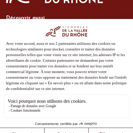
Découvrir aussi
Site Vins-Rhône
Nos outils
Boutique PLV
Espace adhérent
Espace presse
Phototèque
Suivez-nous
Facebook
Instagram
Pinterest
Youtube