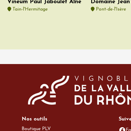
Vineum Paul Jaboulet Aîné
Domaine Jean 
Tain-l'Hermitage
Pont-de-l'Isère
da
Nos outils
Suiv
Boutique PLV
Fa