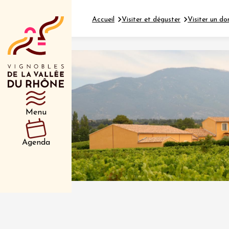
Accueil
Visiter et déguster
Visiter un do
Département
Type d’événeme
Menu
01 juil
et plus
Agenda
Oenologie
Safari 
Rover 
Fontain
Sarrian
04 juil
2026 et