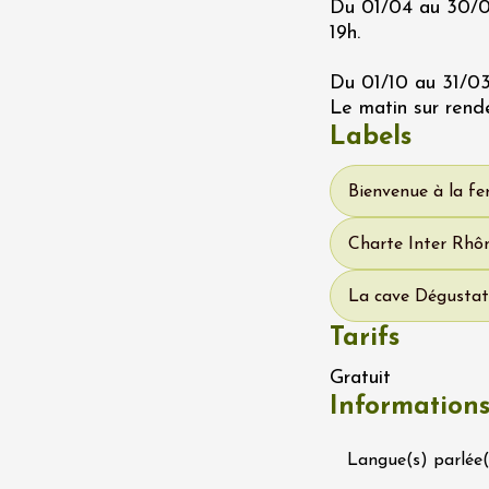
Du 01/04 au 30/09
 Terres de Syrah
19h.
n-sur-Rhône
Du 01/10 au 31/03
Le matin sur rend
 2026 et plus
Oenologie
Labels
igne au Château
rgues du Grès
re
Bienvenue à la f
Charte Inter Rhôn
 2026 - 08 août 2026
La cave Dégustat
Ephémère à la
Tarifs
e de l'Hermitage -
boulet Ainé
Gratuit
Hermitage
Information
Langue(s) parlée(
 2026 et plus
Oenologie