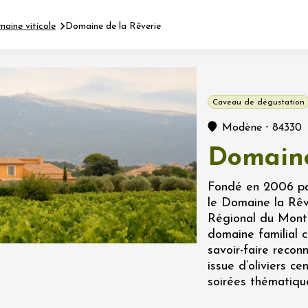
maine viticole
Domaine de la Rêverie
Fermer l'agenda
Caveau de dégustation
nt
-
Modène
84330
Domaine
let 2026 - 31 août 2026
Fondé en 2006 par
le Domaine la Rêv
Viticole en Land
Régional du Mont
au domaine
domaine familial 
e du Clos
savoir-faire reconn
s
issue d’oliviers c
soirées thématiqu
let 2026 - 01 septembre
 plus