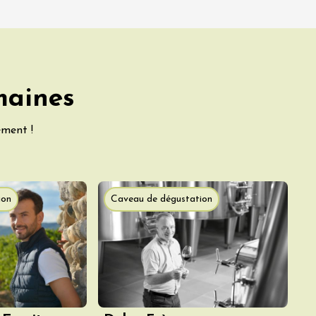
maines
ement !
ion
Caveau de dégustation