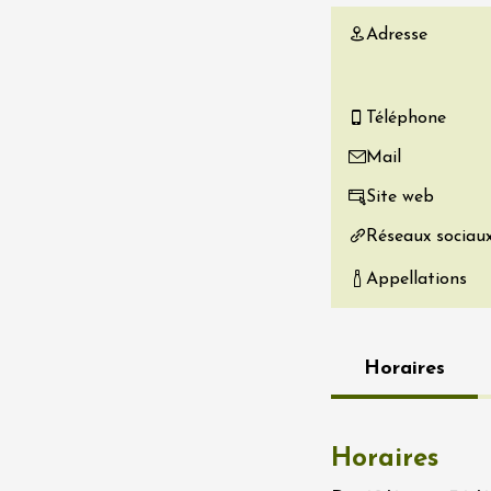
re, un vin à
Adresse
r
tras
:00
Téléphone
 2026 - 08 août 2026
Mail
Site web
Produits du terroir
if au caveau -
Réseaux sociau
 Perréal
Appellations
0:30
Horaires
 2026 et plus
Oenologie
Horaires
r l’eau « vins et
s » au fil du