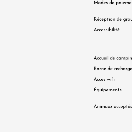
 Coquillade –
Modes de paieme
s viticole avec
tion des vins du
e
Réception de gro
Accessibilité
2:00
Accueil de campin
Borne de recharge
 2026 et plus
Accès wifi
variété
Oenologie
terroir
Équipements
mprovisation
dredis Sunset &
Animaux accepté
e
3:00