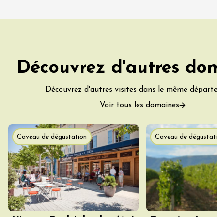
t 2026
Produits du terroir
"Barbecue and
- Domaine Vendome
Découvrez d'autres do
e
3:30
Découvrez d'autres visites dans le même départ
t 2026
Voir tous les domaines
Oenologie
turnes de la cave
s Sachants
Caveau de dégustation
Caveau de dégustat
2:00