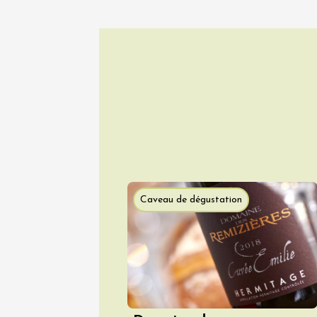
07 aoû
Oenologie
Soirée 
song" 
Larnag
19:30
2
07 aoû
Les noc
des Bon
Pertuis
Caveau de dégustation
18:00
2