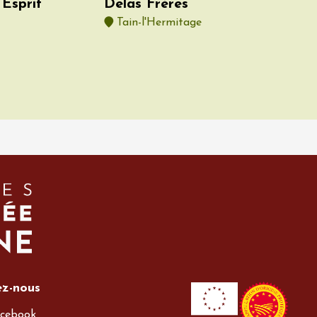
Esprit
Delas Frères
Tain-l'Hermitage
ez-nous
cebook