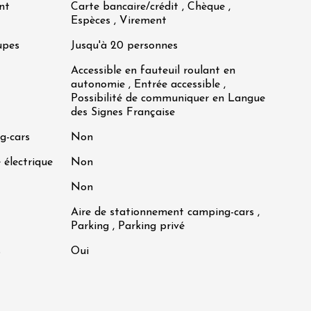
nt
Carte bancaire/crédit , Chèque ,
Espèces , Virement
upes
Jusqu'à 20 personnes
Accessible en fauteuil roulant en
autonomie , Entrée accessible ,
Possibilité de communiquer en Langue
des Signes Française
g-cars
Non
 électrique
Non
Non
Aire de stationnement camping-cars ,
Parking , Parking privé
s
Oui