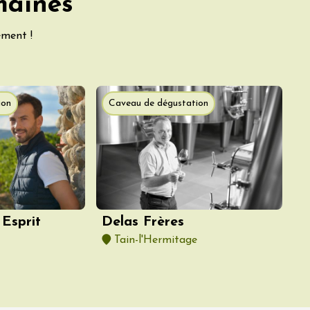
maines
ement !
ion
Caveau de dégustation
Esprit
Delas Frères
Tain-l'Hermitage