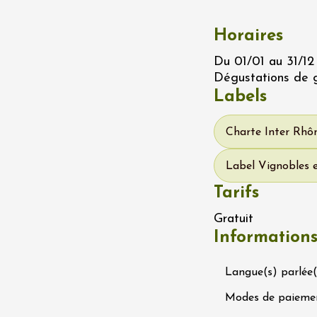
Ephémère à la
e de l'Hermitage -
Horaires
boulet Ainé
Hermitage
Du 01/01 au 31/12
Dégustations de g
Labels
t 2026
Oenologie
éga du Muscat
Charte Inter Rhôn
s-de-Venise
1:00
Label Vignobles 
Tarifs
 2026 et plus
Gratuit
rées Jomy au
Information
e de Chantegut
s
1:00
Langue(s) parlée(
Modes de paieme