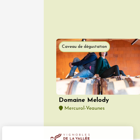
Caveau de dégustation
08 aoû
Oenologie
La Soir
Cécilia
Cairan
19:00
Domaine Melody
Mercurol-Veaunes