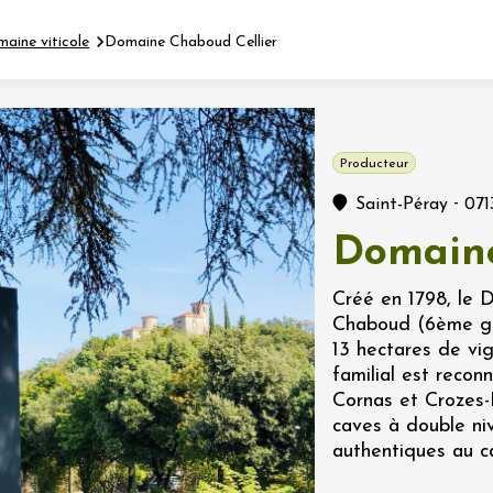
maine viticole
Domaine Chaboud Cellier
Fermer l'agenda
Producteur
nt
-
Saint-Péray
071
Domaine
let 2026 - 31 août 2026
Créé en 1798, le 
Chaboud (6ème gén
Viticole en Land
13 hectares de vi
au domaine
familial est recon
e du Clos
Cornas et Crozes-
s
caves à double ni
authentiques au c
let 2026 - 01 septembre
 plus