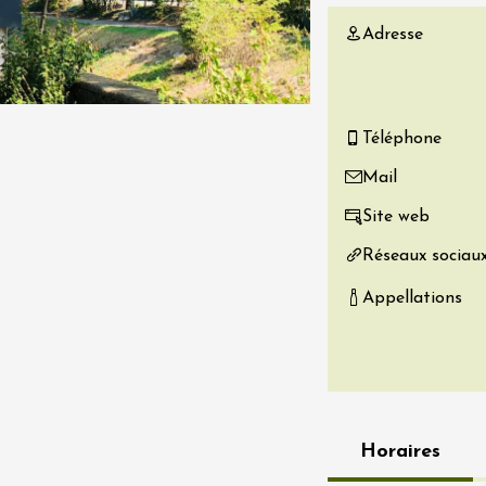
re, un vin à
Adresse
r
tras
:00
Téléphone
 2026 - 08 août 2026
Mail
Produits du terroir
if au caveau -
Site web
 Perréal
Réseaux sociau
0:30
Appellations
 2026 - 08 août 2026
Horaires