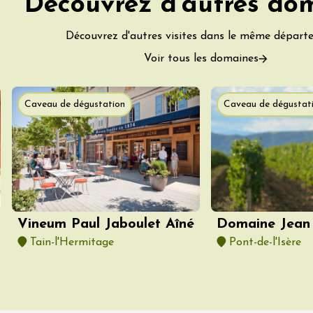
Découvrez d'autres do
Découvrez d'autres visites dans le même départ
Voir tous les domaines
Caveau de dégustation
Caveau de dégustat
t 2026
Produits du terroir
ée Camille &
ne
Vineum Paul Jaboulet Aîné
Domaine Jean 
Tain-l'Hermitage
Pont-de-l'Isère