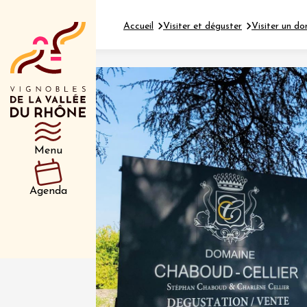
Accueil
Visiter et déguster
Visiter un do
Département
Type d’événeme
Menu
01 juil
et plus
Agenda
Oenologie
Safari 
Rover 
Fontain
Sarrian
04 juil
2026 et