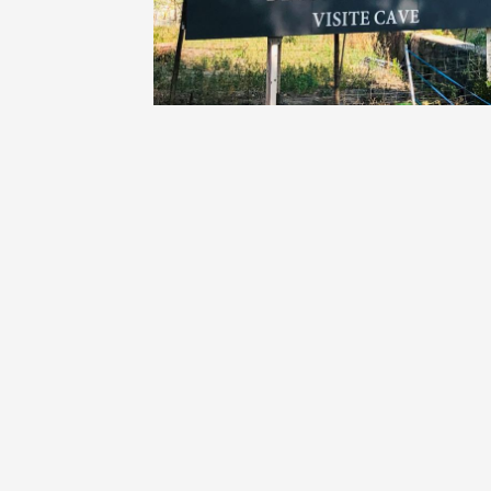
Oenologie
Une heu
l'honneu
Carpen
11:00
12
04 août
et plus
Oenologie
L'apérit
Domaine
Gargas
17:30
2
07 août
et plus
Oenologie