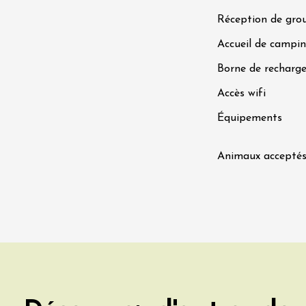
Réception de gro
Accueil de campin
Borne de recharge
Accès wifi
t 2026
Chant / Chanson
Oenologie
Équipements
terroir
 Arts et Vigne
 Programme du
Animaux accepté
8 août - NUIT
ORCHES
on-en-Diois
3:55
t 2026
Gastronomie
Pistou à la Cave de
ntoux
sur-Auzon
00:00