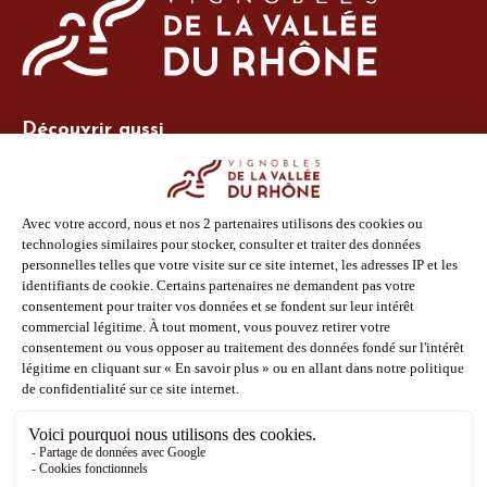
Découvrir aussi
Site Vins-Rhône
Nos outils
Boutique PLV
Espace adhérent
Espace presse
Phototèque
Suivez-nous
Facebook
Instagram
Pinterest
Youtube