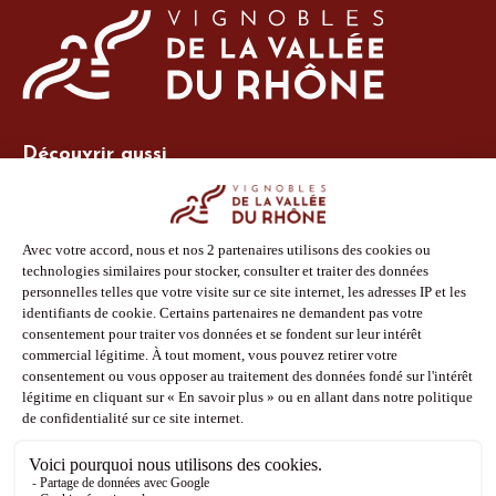
Découvrir aussi
Site Vins-Rhône
Nos outils
Boutique PLV
Espace adhérent
Espace presse
Phototèque
Suivez-nous
Facebook
Instagram
Pinterest
Youtube