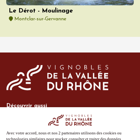
Le Dérot - Moulinage
Montclar-sur-Gervanne
Découvrir aussi
Site Vins-Rhône
Nos outils
Boutique PLV
Espace adhérent
Espace presse