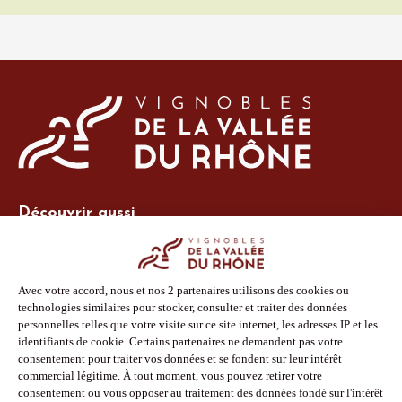
Découvrir aussi
Site Vins-Rhône
Nos outils
Boutique PLV
Espace adhérent
Espace presse
Phototèque
Suivez-nous
Facebook
Instagram