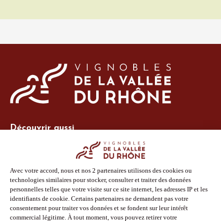
Découvrir aussi
Site Vins-Rhône
Nos outils
Boutique PLV
Espace adhérent
Espace presse
Phototèque
Suivez-nous
Facebook