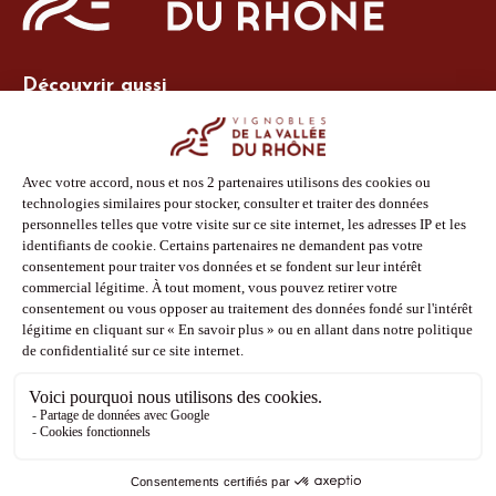
Découvrir aussi
Site Vins-Rhône
Nos outils
Boutique PLV
Espace adhérent
Espace presse
Phototèque
Suivez-nous
Facebook
Instagram
Pinterest
Youtube