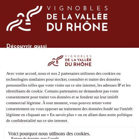
Découvrir aussi
Site Vins-Rhône
Nos outils
Boutique PLV
Espace adhérent
Espace presse
Phototèque
Suivez-nous
Facebook
Instagram
Pinterest
Youtube