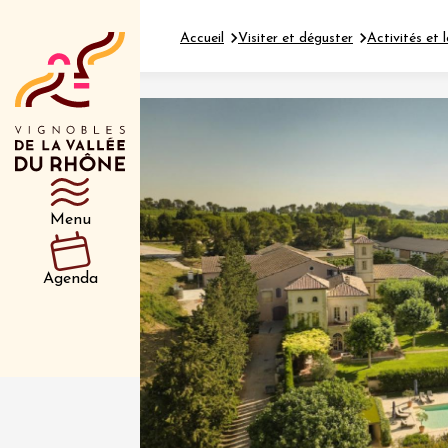
Accueil
Visiter et déguster
Activités et l
Département
Type d’événeme
Menu
01 juil
et plus
Agenda
Oenologie
Safari 
Rover 
Fontain
Sarrian
04 juil
2026 et