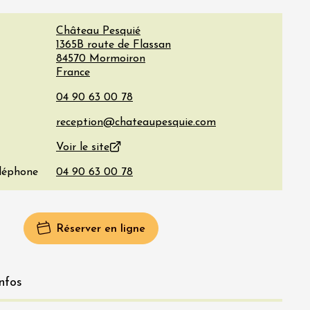
Château Pesquié
1365B route de Flassan
84570
Mormoiron
France
Voir le site
éléphone
Réserver en ligne
nfos