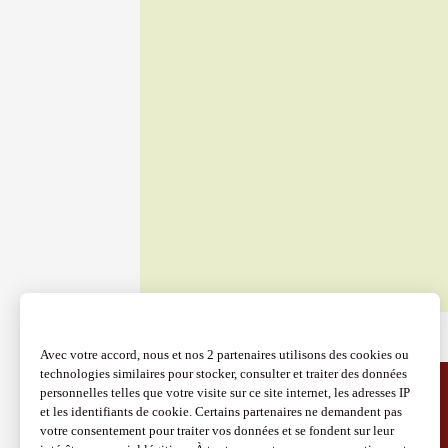
07 août
Oenologie
Accord v
Apt
17:00
07 août
Gastronomi
Produits du 
Sunset
Domaine