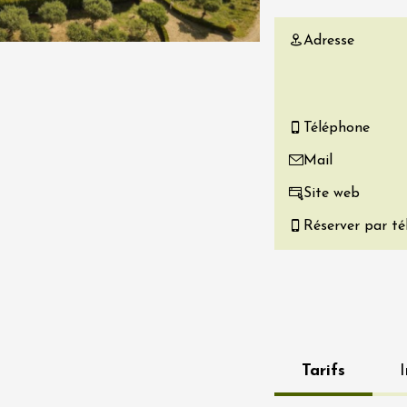
re, un vin à
Adresse
r
tras
:00
 2026 - 08 août 2026
Téléphone
Mail
Produits du terroir
if au caveau -
Site web
 Perréal
Réserver par t
0:30
 2026 et plus
Tarifs
I
Oenologie
r l’eau « vins et
s » au fil du