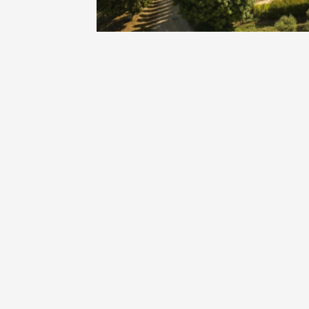
Oenologie
Une heu
l'honneu
Carpen
11:00
12
04 août
et plus
Oenologie
L'apérit
Domaine
Gargas
17:30
2
07 août
Apéro su
fromage