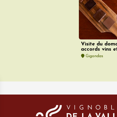
 2026 et plus
Produits du terroir
in et fruit confit
Visite du dom
accords vins e
Gigondas
 2026 et plus
e
Oenologie
terroir
 Gourmand du
 l'Ancienne École