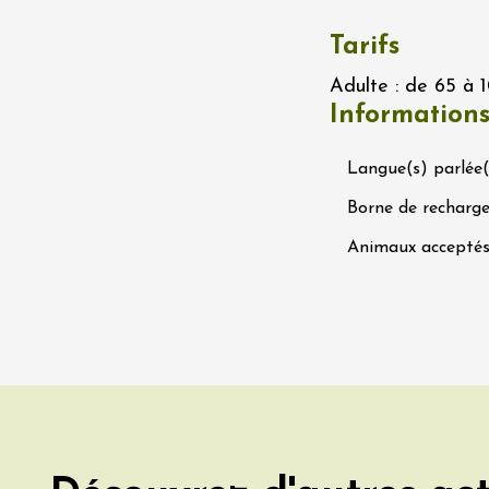
 Terres de Syrah
Tarifs
n-sur-Rhône
Adulte : de 65 à 1
Information
 2026 et plus
Oenologie
igne au Château
rgues du Grès
Langue(s) parlée(
re
Borne de recharge
Animaux accepté
 2026 - 08 août 2026
Ephémère à la
e de l'Hermitage -
boulet Ainé
Hermitage
 2026 et plus
Oenologie