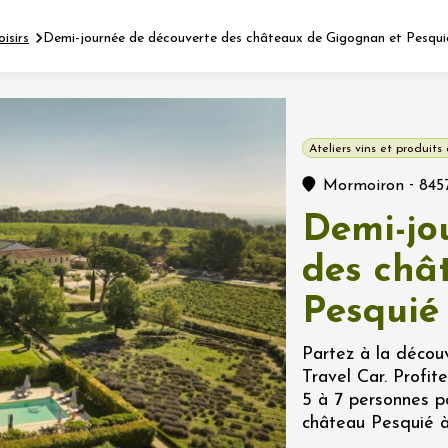
oisirs
Demi-journée de découverte des châteaux de Gigognan et Pesqui
Fermer l'agenda
Ateliers vins et produits 
nt
-
Mormoiron
845
Demi-jo
let 2026 - 31 août 2026
des châ
Pesquié
Viticole en Land
au domaine
e du Clos
Partez à la déco
s
Travel Car. Profit
5 à 7 personnes p
let 2026 - 01 septembre
château Pesquié 
 plus