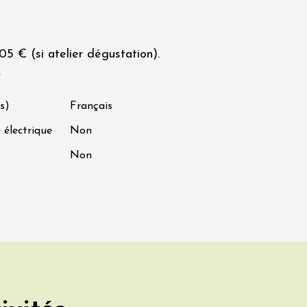
05 € (si atelier dégustation).
s
s)
Français
 électrique
Non
s
Non