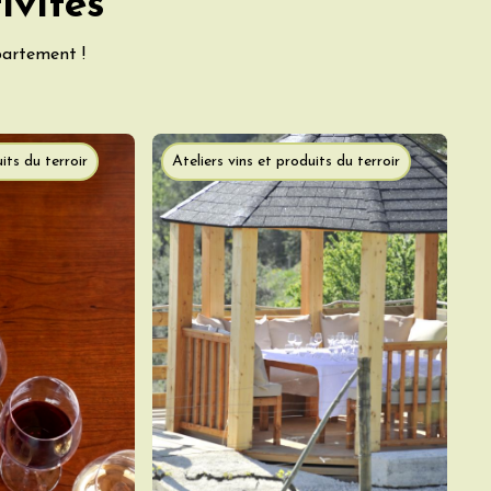
ivités
partement !
its du terroir
Ateliers vins et produits du terroir