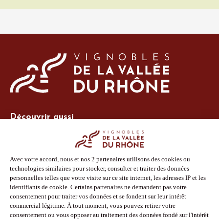
Découvrir aussi
Site Vins-Rhône
Nos outils
Boutique PLV
Espace adhérent
Espace presse
Phototèque
Suivez-nous
Facebook
Instagram