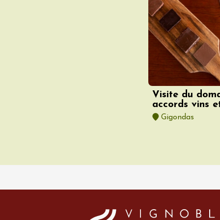
t 2026
Oenologie
turnes de la cave
s Sachants
2:00
Visite du dom
accords vins e
Gigondas
t 2026
Produits du terroir
"Barbecue and
- Domaine Vendome
e