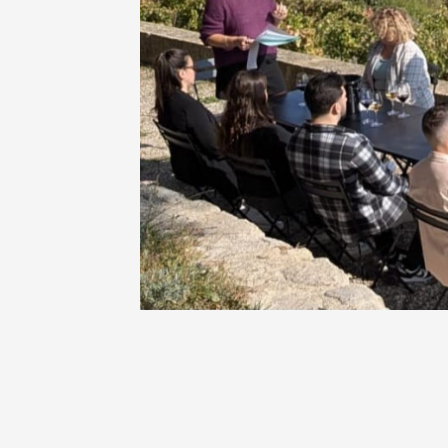
Oenologie
Une heu
l'honneu
Carpen
11:00
12
04 août
et plus
Oenologie
L'apérit
Domaine
Gargas
17:30
2
07 août
Apéro su
fromage