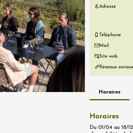
Adresse
re, un vin à
r
tras
:00
Téléphone
 2026 - 08 août 2026
Mail
Produits du terroir
Site web
if au caveau -
 Perréal
Réseaux sociau
0:30
Horaires
Horaires
 2026 et plus
Oenologie
r l’eau « vins et
Du 01/04 au 18/12/
s » au fil du