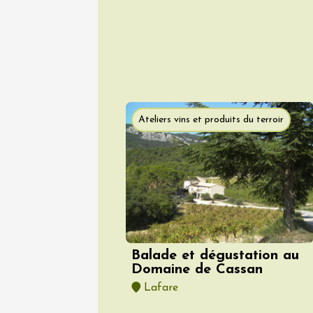
Sentier
Parcour
dégusta
domain
Gargas
10:30
1
Ateliers vins et produits du terroir
07 août
Musique de 
Produits du 
Théâtre d'i
Les Ven
Scène
Balade et dégustation au
Suzett
Domaine de Cassan
19:00
2
Lafare