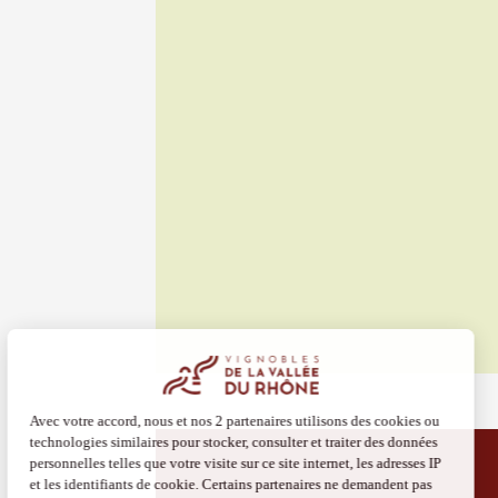
07 aoû
Les noc
des Bon
Pertuis
18:00
2
07 aoû
Oenologie
Soirée 
song" 
Larnag