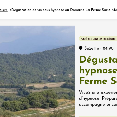
oisirs
Dégustation de vin sous hypnose au Domaine La Ferme Saint-Ma
Fermer l'agenda
Ateliers vins et produits 
nt
-
Suzette
84190
Dégusta
let 2026 - 31 août 2026
hypnose
Ferme S
Viticole en Land
au domaine
e du Clos
Vivez une expérie
s
d’hypnose. Prépar
accompagne encore
let 2026 - 01 septembre
 plus