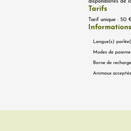
disponibilités de l
 Terres de Syrah
Tarifs
n-sur-Rhône
Tarif unique : 50 
Information
 2026 et plus
Oenologie
igne au Château
Langue(s) parlée(
rgues du Grès
re
Modes de paieme
Borne de recharge
 2026 - 08 août 2026
Animaux accepté
Ephémère à la
e de l'Hermitage -
boulet Ainé
Hermitage
 2026 et plus
Oenologie