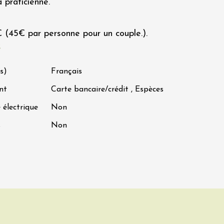
a praticienne.
€ (45€ par personne pour un couple.).
s
s)
Français
nt
Carte bancaire/crédit , Espèces
 électrique
Non
s
Non