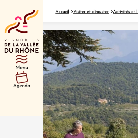
Accueil
Visiter et déguster
Activités et l
Département
Type d’événeme
Menu
01 juil
et plus
Agenda
Oenologie
Safari 
Rover 
Fontain
Sarrian
04 juil
2026 et