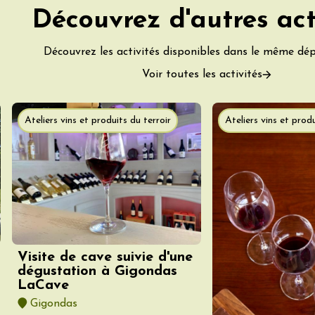
 Coquillade –
Découvrez d'autres act
s viticole avec
tion des vins du
e
Découvrez les activités disponibles dans le même dé
2:00
Voir toutes les activités
Ateliers vins et produits du terroir
Ateliers vins et produ
 2026 et plus
variété
Oenologie
terroir
mprovisation
dredis Sunset &
Visite de cave suivie d'une
e
dégustation à Gigondas
3:00
LaCave
Gigondas