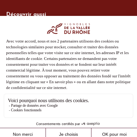
Découvrir aussi
Site Vins-Rhône
Nos outils
Boutique PLV
Espace adhérent
Espace presse
Phototèque
Suivez-nous
Facebook
Instagram
Pinterest
Youtube
Mentions légales
Politique de confidentialité