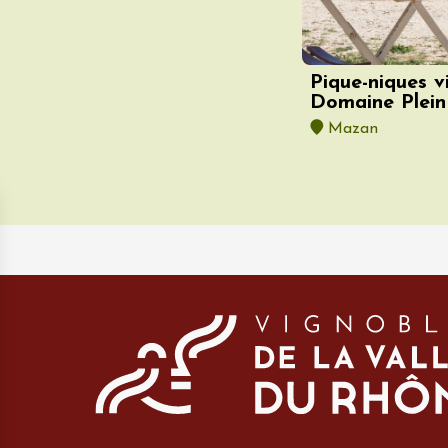
-la-Romaine
12:00
Pique-niques v
Domaine Plein
Mazan
t 2026
Oenologie
DJ
rosé au domaine
uve
0:00