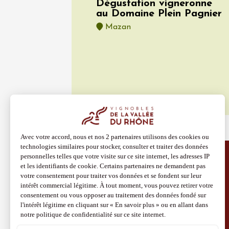
Vaison
Dégustation vigneronne
09:00
au Domaine Plein Pagnier
Mazan
06 aoû
Soirée 
Alloïs
Casene
19:30
0