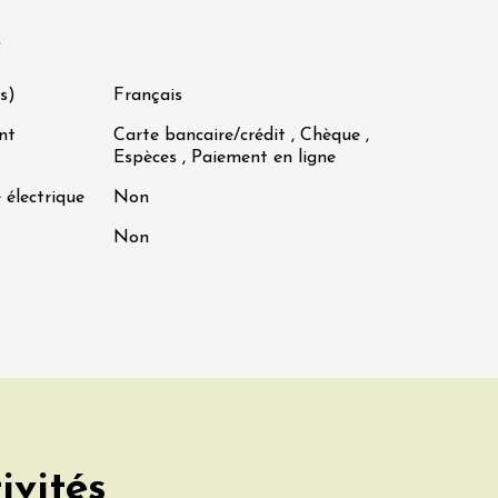
s
s)
Français
nt
Carte bancaire/crédit , Chèque ,
Espèces , Paiement en ligne
 électrique
Non
s
Non
ivités