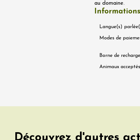
au domaine.
0:30
Information
 2026 et plus
Oenologie
Langue(s) parlée(
en trott électrique
rain dans les
Modes de paieme
es - Terre de Syrah
Hermitage
1:30
Borne de recharge
Animaux accepté
 2026 et plus
Oenologie
dis Tchin au
 Fontaine du Clos
s
2:30
 2026 et plus
Oenologie
terroir
Découvrez d'autres act
uidée et