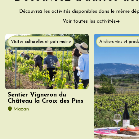
tion au Mas des
s
Découvrez les activités disponibles dans le même dé
re
8:30
Voir toutes les activités
t 2026
Visites culturelles et patrimoine
Ateliers vins et produ
Produits du terroir
DJ
linades
Sentier Vigneron du
Château la Croix des Pins
Mazan
 2026 et plus
Oenologie
sophrologie