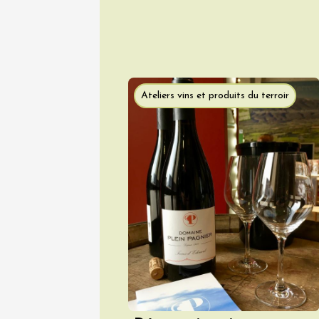
dégusta
Tourelle
Beaucai
17:00
1
06 aoû
Ateliers vins et produits du terroir
Oenologie
Les col
Bourdic
19:00
06 août
L'oeno-