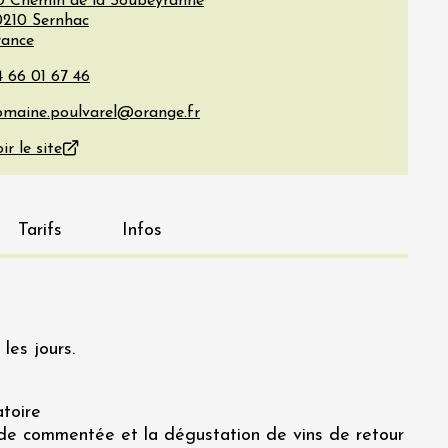
10 Chemin de la Soubeyranne
0210
Sernhac
rance
ir le site
Tarifs
Infos
les jours.
atoire
de commentée et la dégustation de vins de retour