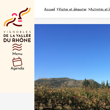
Accueil
Visiter et déguster
Activités et l
Département
Type d’événeme
Menu
01 juil
et plus
Agenda
Oenologie
Safari 
Rover 
Fontain
Sarrian
04 juil
2026 et