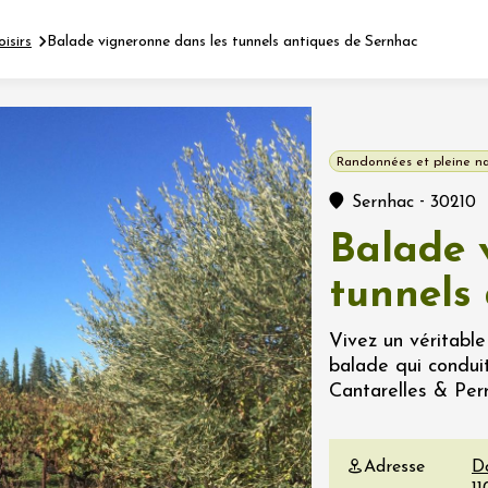
oisirs
Balade vigneronne dans les tunnels antiques de Sernhac
Fermer l'agenda
Randonnées et pleine n
nt
-
Sernhac
30210
Balade 
let 2026 - 31 août 2026
tunnels
Viticole en Land
Vivez un véritable
au domaine
balade qui condui
e du Clos
Cantarelles & Perr
s
let 2026 - 01 septembre
Adresse
D
 plus