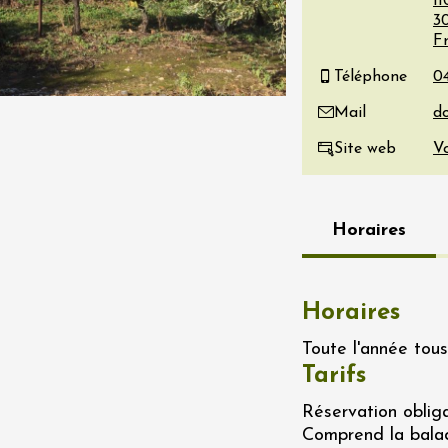
1
3
re, un vin à
F
r
tras
Téléphone
:00
Mail
 2026 - 08 août 2026
Site web
Vo
Produits du terroir
if au caveau -
 Perréal
Horaires
0:30
Horaires
Toute l'année tous 
Tarifs
 2026 et plus
Oenologie
Réservation oblig
e aux jardins
Comprend la bala
n