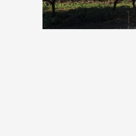
Oenologie
Une heu
l'honneu
Carpen
11:00
12
04 août
et plus
Oenologie
L'apérit
Domaine
Gargas
17:30
2
06 août
Un verr
Avigno