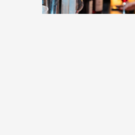
Oenologie
Une heu
l'honneu
Carpen
11:00
12
04 août
et plus
Oenologie
L'apérit
Domaine
Gargas
17:30
2
05 août
Oenologie
Afterwo