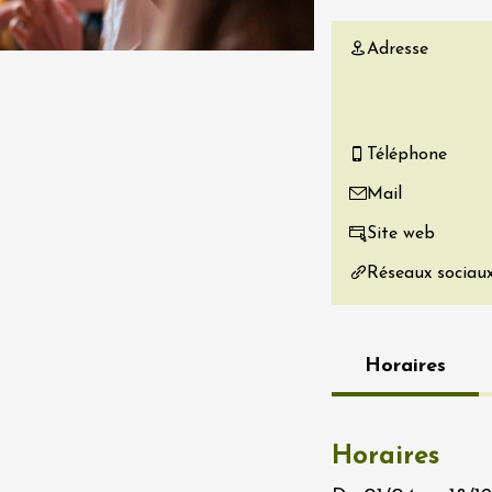
re, un vin à
Adresse
r
tras
:00
 2026 - 08 août 2026
Téléphone
Mail
Produits du terroir
if au caveau -
Site web
 Perréal
Réseaux sociau
0:30
Horaires
 2026 et plus
Horaires
Produits du terroir
rks à la Maison