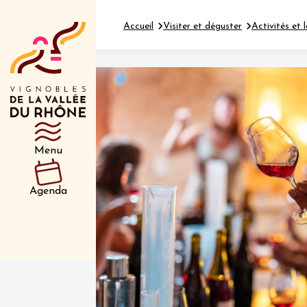
Accueil
Visiter et déguster
Activités et l
Département
Type d’événeme
Menu
01 juil
et plus
Agenda
Oenologie
Safari 
Rover 
Fontain
Sarrian
04 juil
2026 et