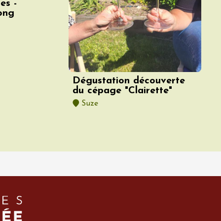
es -
ong
Dégustation découverte
du cépage "Clairette"
Suze