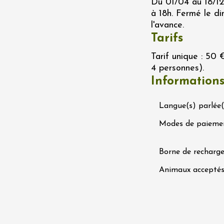
Du 01/04 au 18/12
s
à 18h. Fermé le d
éray
l'avance.
2:00
Tarifs
 2026 et plus
Tarif unique : 50 
Oenologie
igne au Château
4 personnes).
rgues du Grès
Information
re
Langue(s) parlée(
 2026 et plus
Modes de paieme
variété
Oenologie
 sous les étoiles
aine de Panéry
Borne de recharge
ac
Animaux accepté