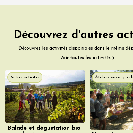
 2026 et plus
Découvrez d'autres act
Oenologie
rsion au domaine
éal
Découvrez les activités disponibles dans le même dé
9:30
Voir toutes les activités
 2026 et plus
Autres activités
Ateliers vins et produ
Oenologie
 de Mirabel aux
es et des
tions
-aux-Baronnies
 2026 et plus
Balade et dégustation bio
e
Oenologie