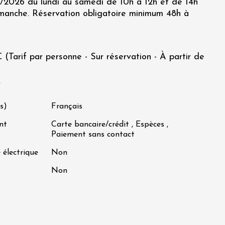
/2026 du lundi au samedi de 10h à 12h et de 14h
imanche. Réservation obligatoire minimum 48h à
€ (Tarif par personne - Sur réservation - À partir de
s
s)
Français
nt
Carte bancaire/crédit , Espèces ,
Paiement sans contact
 électrique
Non
s
Non