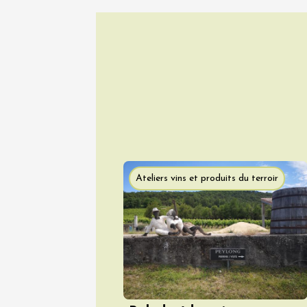
05 août
Tourisme
En imme
de Perr
Gargas
18:00
1
05 août
Ateliers vins et produits du terroir
Historique
Visites
Baronni
exploita
Mirabel
10:30
05 août
Gastronomi