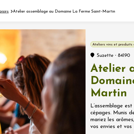
oisirs
Atelier assemblage au Domaine La Ferme Saint-Martin
Fermer l'agenda
Ateliers vins et produits 
nt
-
Suzette
84190
Atelier
let 2026 - 31 août 2026
Domaine
Martin
Viticole en Land
au domaine
e du Clos
L’assemblage est l
s
cépages. Munis de
mariez les arômes,
let 2026 - 01 septembre
vos envies et vos 
 plus