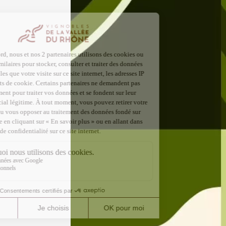
2026 - 
dimanch
Châtill
10:30
2
09 aoû
Soirée 
- domai
Rastea
19:00
0
09 août
Cinéma 
Domain