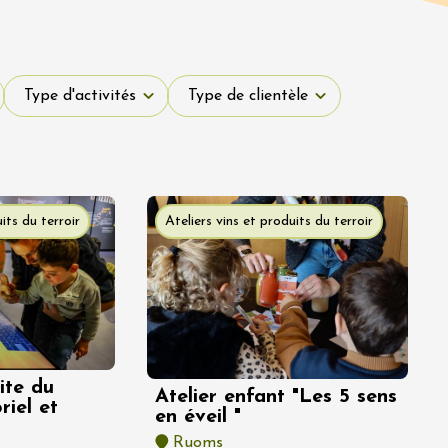
Type d'activités
Type de clientèle
Type d'activités
Type de clientèle
its du terroir
Ateliers vins et produits du terroir
ite du
Atelier enfant "Les 5 sens
riel et
en éveil "
Ruoms