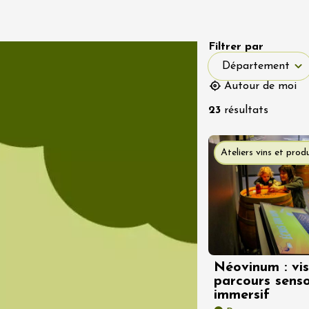
Filtrer par
Département
Département
t 2026
Oenologie
 Live au Jardin -
Autour de moi
ROSA, Latino
23
résultats
3:00
Ateliers vins et produ
t 2026
enier
aurice-sur-Eygues
2:30
Néovinum : vis
parcours senso
immersif