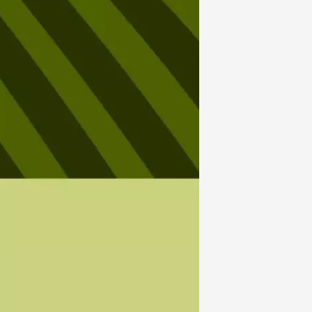
Clôture du
e 9 août
on-en-Diois
3:00
t 2026
Oenologie
"Roots, Rock, Rosé"
ne des Girasols
u
0:00
 2026 et plus
sous les étoiles au
e de Panéry