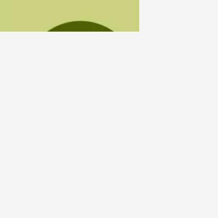
ac
 2026 et plus
Gastronomie
Oenologie
lisses du domaine
2:00
 2026 et plus
Oenologie
Produits du terroir
lisses du Domaine
2:00
t 2026
e
Oenologie