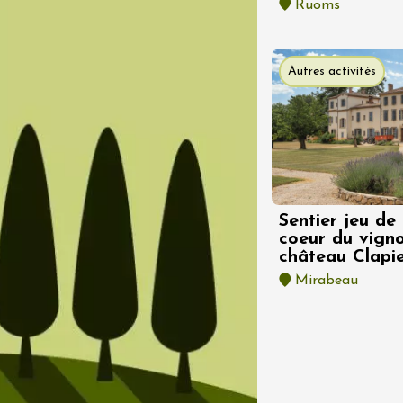
Ruoms
Autres activités
 2026 et plus
variété
Oenologie
 sous les étoiles
aine de Panéry
ac
Sentier jeu de
coeur du vign
château Clapi
Mirabeau
Pagination
t 2026
Chant / Chanson
Oenologie
terroir
 Arts et Vigne