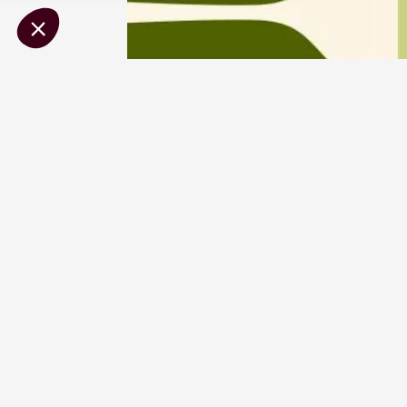
Pouzilh
21:00
10 août
Tourisme
Les cou
Perréal
Gargas
18:30
2
10 août
Tourisme
Les cou
Gargas
18:30
2
10 aoû
Gastronomi