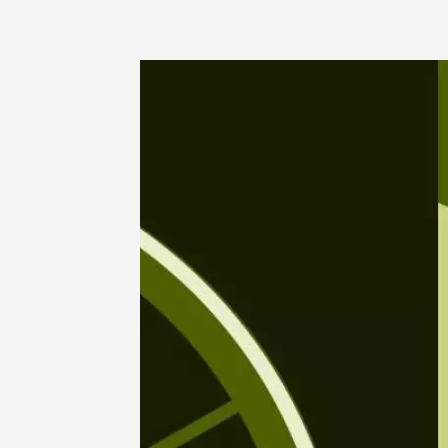
08 aoû
Musique
LUIS & 
Roots
Gargas
19:00
2
08 aoû
Vide gr
Saint-M
05:30
1