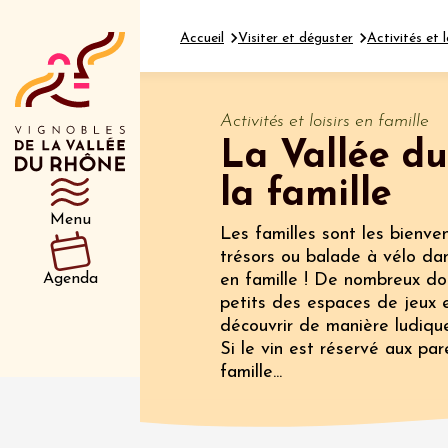
Accueil
Visiter et déguster
Activités et l
Activités et loisirs en famille
La Vallée du
Département
Type d’événeme
la famille
Menu
Les familles sont les bienv
08 aoû
trésors ou balade à vélo dans
Produits du 
Agenda
en famille ! De nombreux do
Soirée 
petits des espaces de jeux e
Villedi
découvrir de manière ludique
19:00
Si le vin est réservé aux pa
famille...