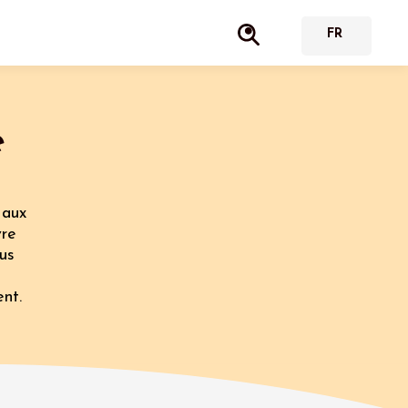
e
 aux
vre
us
ent.