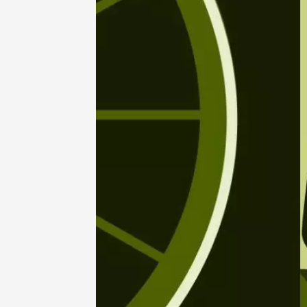
09 août
Musique de 
Concerts
au Dom
Pouzilh
21:15
09 aoû
Artisanat
Produits du 
Festival