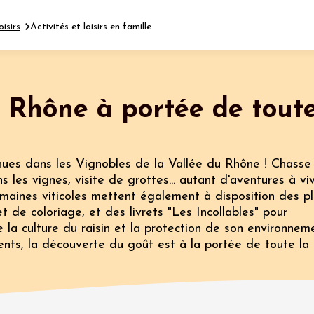
oisirs
Activités et loisirs en famille
Fermer l'agenda
 Rhône à portée de tout
nt
enues dans les Vignobles de la Vallée du Rhône ! Chasse
t 2026
 les vignes, visite de grottes... autant d'aventures à vi
terroir
Oenologie
maines viticoles mettent également à disposition des pl
'Rosé No Tabou'
t de coloriage, et des livrets "Les Incollables" pour
eu
 la culture du raisin et la protection de son environnem
rents, la découverte du goût est à la portée de toute la