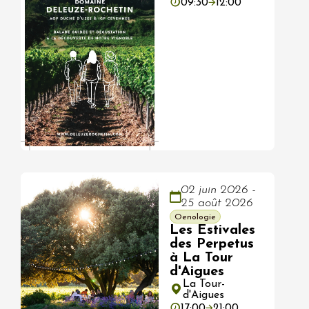
09:30
12:00
02 juin 2026 -
25 août 2026
Oenologie
Les Estivales
des Perpetus
à La Tour
d'Aigues
La Tour-
d'Aigues
17:00
21:00