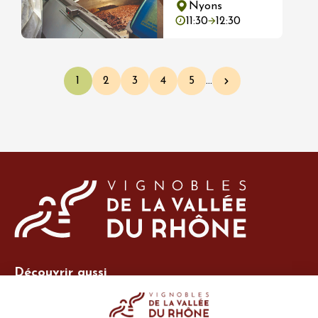
Nyons
11:30
12:30
Pagination
1
2
3
4
5
…
Page courante
Page
Page
Page
Page
Page suivante
Découvrir aussi
Site Vins-Rhône
Nos outils