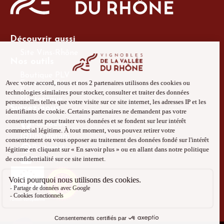
Découvrir aussi
Site Vins-Rhône
Nos outils
Boutique PLV
Espace adhérent
Espace presse
Phototèque
Suivez-nous
Facebook
Instagram
Pinterest
Youtube