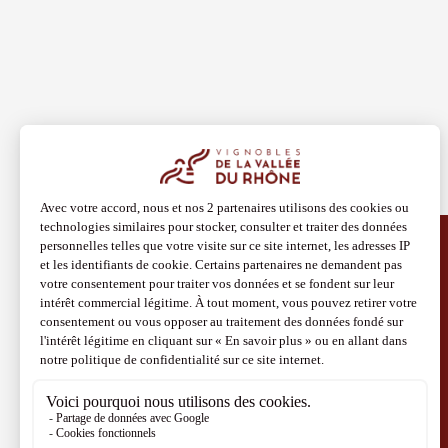
08 aoû
Artisanat
Produits du 
Festival
2026 -
samedi 
AUX T
Châtill
10:30
2
08 aoû
Soirée 
Terrave
Découvrir aussi
Villes-
Site Vins-Rhône
20:00