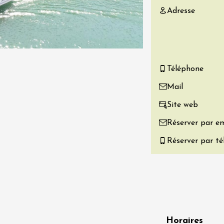
Adresse
re, un vin à
r
tras
:00
Téléphone
 2026 - 08 août 2026
Mail
Produits du terroir
if au caveau -
Site web
 Perréal
Réserver par em
0:30
Réserver par t
 2026 - 08 août 2026
Horaires