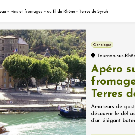
’eau « vins et fromages » au fil du Rhône - Terres de Syrah
Fermer l'agenda
Oenologie
nt
Tournon-sur-Rhô
Apéro su
let 2026 - 31 août 2026
fromage
Terres 
Viticole en Land
au domaine
e du Clos
Amateurs de gastr
s
découvrir le déli
d'un élégant bateau
let 2026 - 01 septembre
 plus