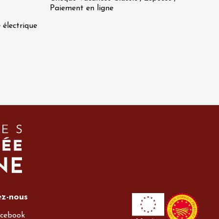
Paiement en ligne
 électrique
s
ez-nous
cebook