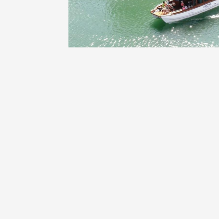
Oenologie
Une heu
l'honneu
Carpen
11:00
12
04 août
et plus
Oenologie
L'apérit
Domaine
Gargas
17:30
2
07 août
et plus
Oenologie