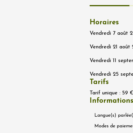
Ephémère à la
e de l'Hermitage -
boulet Ainé
Horaires
Hermitage
Vendredi 7 août 2
t 2026
Oenologie
Vendredi 21 août 
éga du Muscat
s-de-Venise
Vendredi 11 septe
1:00
Vendredi 25 septe
Tarifs
 2026 et plus
Tarif unique : 59 €
rées Jomy au
e de Chantegut
Information
s
1:00
Langue(s) parlée(
Modes de paieme