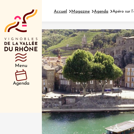
Accueil
Magazine
Agenda
Apéro sur l
Département
Type d’événeme
Menu
01 juil
et plus
Agenda
Oenologie
Safari 
Rover 
Fontain
Sarrian
04 juil
2026 et