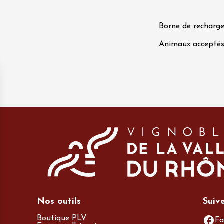
Borne de recharge
Animaux accepté
t 2026
Chant / Chanson
Oenologie
terroir
 Arts et Vigne
 Programme du
8 août - NUIT
ORCHES
on-en-Diois
3:55
t 2026
Gastronomie
Pistou à la Cave de
ntoux
Nos outils
Suiv
sur-Auzon
Boutique PLV
Fa
00:00