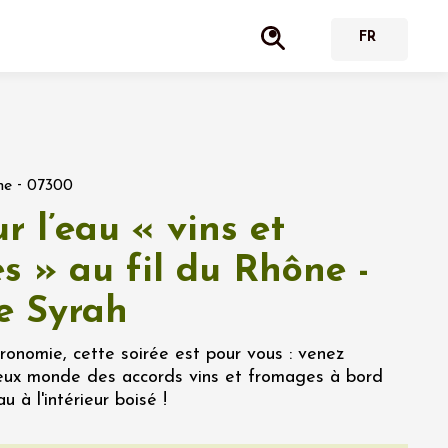
-
ne
07300
r l’eau « vins et
s » au fil du Rhône -
de Syrah
onomie, cette soirée est pour vous : venez
cieux monde des accords vins et fromages à bord
 à l'intérieur boisé !