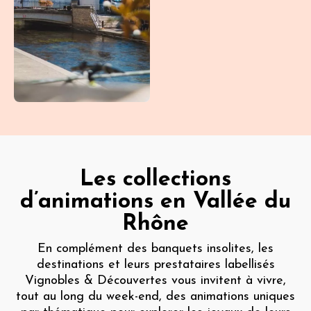
Autour
du
Ventoux
L'Isle-
sur-la-
Sorgue
19:00
Les collections
d’animations en Vallée du
Rhône
En complément des banquets insolites, les
destinations et leurs prestataires labellisés
Vignobles & Découvertes vous invitent à vivre,
tout au long du week-end, des animations uniques