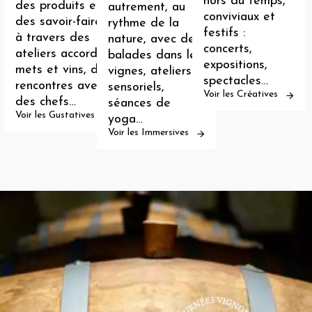
hors du temps,
des produits et
autrement, au
conviviaux et
des savoir-faire,
rythme de la
festifs :
à travers des
nature, avec des
concerts,
ateliers accords
balades dans les
expositions,
mets et vins, des
vignes, ateliers
spectacles…
rencontres avec
sensoriels,
Voir les Créatives
des chefs…
séances de
Voir les Gustatives
yoga…
Voir les Immersives