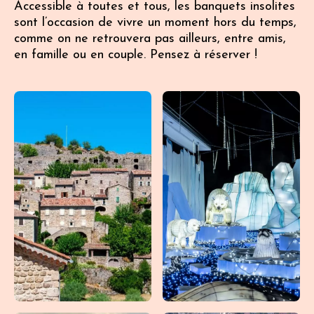
Accessible à toutes et tous, les banquets insolites
sont l’occasion de vivre un moment hors du temps,
comme on ne retrouvera pas ailleurs, entre amis,
en famille ou en couple. Pensez à réserver !
15
octobre
2026
Vignobles
Sud Ardèche
Banquet
aux
anciennes
écuries
du
Château
de Banne
Banne
18:30