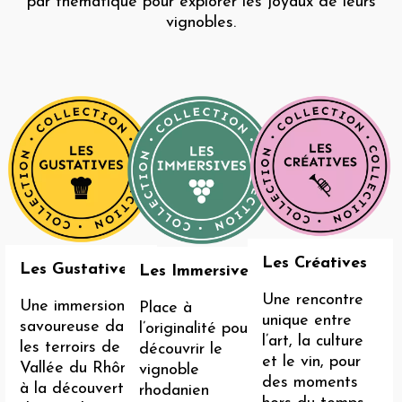
par thématique pour explorer les joyaux de leurs
vignobles.
Les Créatives
Les Gustatives
Les Immersives
Une rencontre
Une immersion
Place à
unique entre
savoureuse dans
l’originalité pour
l’art, la culture
les terroirs de la
découvrir le
et le vin, pour
Vallée du Rhône,
vignoble
des moments
à la découverte
rhodanien