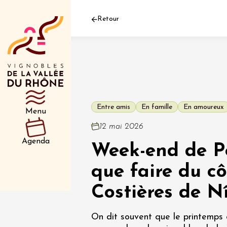
Retour
Département
Type d’événeme
Entre amis
En famille
En amoureux
Menu
01 juil
12 mai 2026
et plus
Agenda
Week-end de Pe
Oenologie
Safari 
Rover 
que faire du cô
Fontain
Sarrian
Costières de N
04 juil
On dit souvent que le printemps e
2026 et