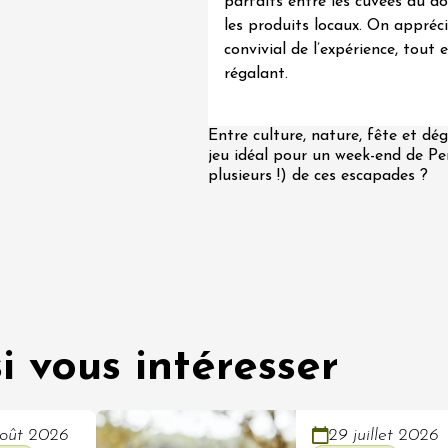
parfaits entre les cuvées du d
les produits locaux. On appréci
convivial de l’expérience, tout 
régalant.
Entre culture, nature, fête et dé
jeu idéal pour un week-end de Pent
plusieurs !) de ces escapades ?
i vous intéresser
oût 2026
29 juillet 2026