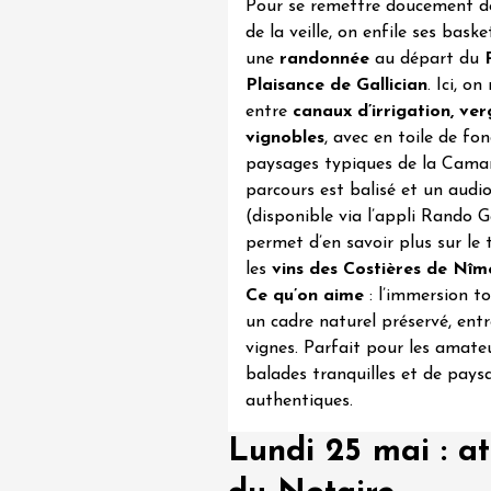
-la-Romaine
Pour se remettre doucement de
12:00
de la veille, on enfile ses bask
une
randonnée
au départ du
Plaisance de Gallician
. Ici, o
entre
canaux d’irrigation, ver
vignobles
, avec en toile de fon
paysages typiques de la Cama
parcours est balisé et un audi
(disponible via l’appli Rando 
permet d’en savoir plus sur le t
les
vins des Costières de Nîm
 2026 et plus
Oenologie
Ce qu’on aime
: l’immersion t
des gourmandes au
un cadre naturel préservé, entr
 Clavel
vignes. Parfait pour les amate
ervais
balades tranquilles et de pays
12:00
authentiques.
Lundi 25 mai : a