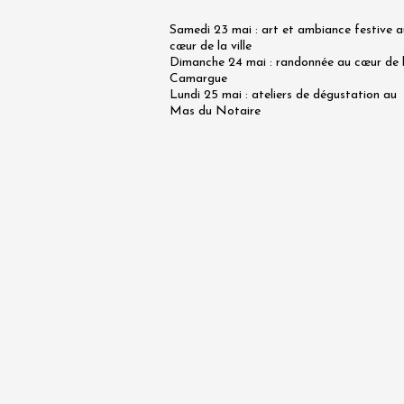
18:30
2
Samedi 23 mai : art et ambiance festive a
cœur de la ville
Dimanche 24 mai : randonnée au cœur de 
06 août
Camargue
Balade 
Lundi 25 mai : ateliers de dégustation au
tout ter
Mas du Notaire
vignobl
Tain-l'
09:30
1
06 août
Les Jeu
Domaine
Sarrian
19:00
2
06 août
Historique
Produits du 
Visite g