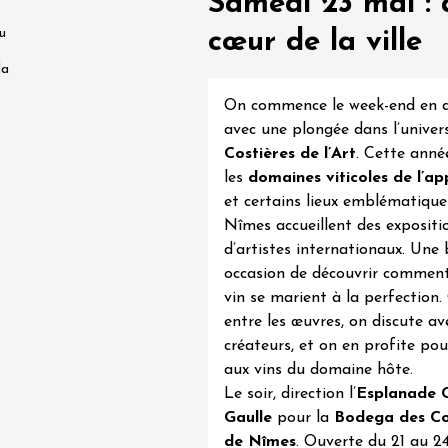
Samedi 23 mai : 
0:30
u
cœur de la ville
la
 2026 et plus
Oenologie
en trott électrique
On commence le week-end en 
rain dans les
avec une plongée dans l’univer
es - Terre de Syrah
Hermitage
Costières de l’Art
. Cette anné
1:30
les
domaines viticoles de l’ap
et certains lieux emblématique
 2026 et plus
Nîmes accueillent des expositi
Oenologie
dis Tchin au
d’artistes internationaux. Une 
 Fontaine du Clos
occasion de découvrir comment 
s
vin se marient à la perfection.
2:30
entre les œuvres, on discute av
créateurs, et on en profite po
aux vins du domaine hôte.
 2026 et plus
Le soir, direction l’
Esplanade C
Oenologie
terroir
Gaulle
pour la
Bodega des Co
uidée et
de Nîmes
. Ouverte du 21 au 2