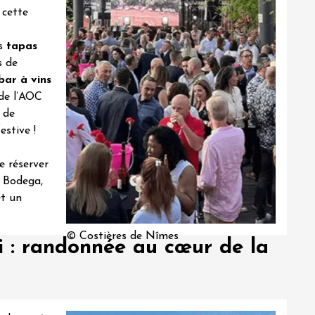
 cette
s
tapas
s de
bar à vins
e l’
AOC
n de
estive !
de réserver
 Bodega,
et un
© Costières de Nîmes
 : randonnée au cœur de la