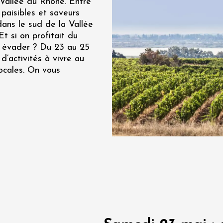
 Vallée du Rhône. Entre
paisibles et saveurs
re, un vin à
r
dans le sud de la Vallée
tras
t si on profitait du
:00
y évader ? Du 23 au 25
d’activités à vivre au
 2026 - 08 août 2026
ocales. On vous
Produits du terroir
if au caveau -
 Perréal
0:30
 2026 et plus
Oenologie
e aux jardins
n