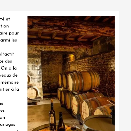
té et
ation
ire
pour
Parmi les
olfactif
ce des
. On a la
iveaux de
e mémoire
itier à la
ne
es
san
ariages