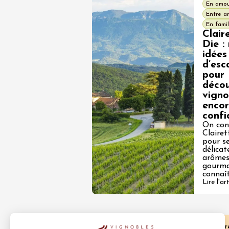
En amo
Entre a
En famil
Clair
Die :
idées
d’esc
pour
décou
vigno
enco
confi
On con
Clairet
pour se
délicat
arôme
gourma
connaî
Lire l'ar
Accueil
Week-end de Pentecôte : que fair