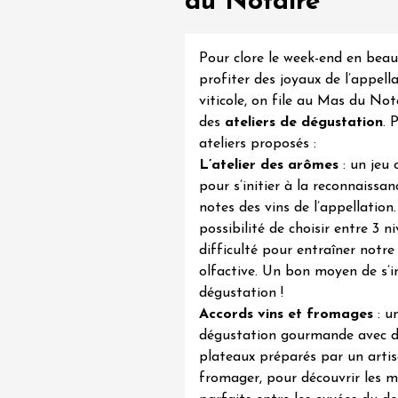
du Notaire
Pour clore le week-end en beau
profiter des joyaux de l’appell
viticole, on file au
Mas du Nota
des
ateliers de dégustation
. 
ateliers proposés :
L’atelier des arômes
: un jeu 
da
pour s’initier à la reconnaissan
notes des vins de l’appellation
possibilité de choisir entre 3 n
difficulté pour entraîner notr
olfactive. Un bon moyen de s’in
dégustation !
Accords vins et fromages
: u
dégustation gourmande avec d
plateaux préparés par un arti
fromager, pour découvrir les m