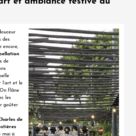
art et ambiance festive au
douceur
s des
e encore,
pellation
s de
ons
belle
l’art et le
 On flâne
ec les
ur goûter
harles de
stières
4 mai à