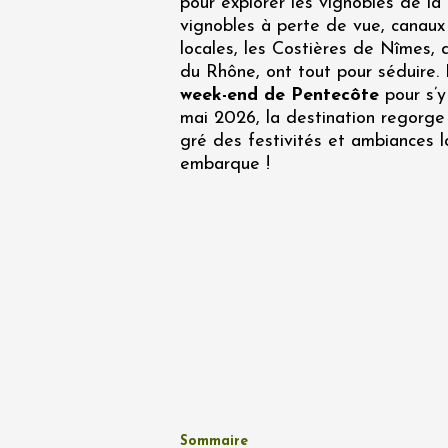
pour explorer les vignobles de la
Oenologie
vignobles à perte de vue, canaux 
Une heu
l'honneu
locales, les Costières de Nîmes, 
Carpen
du Rhône, ont tout pour séduire. E
11:00
12
week-end de Pentecôte
pour s’
mai 2026, la destination regorge 
04 août
gré des festivités et ambiances l
et plus
embarque !
Oenologie
L'apérit
Domaine
Gargas
17:30
2
06 août
Un verr
Sommaire
Avigno