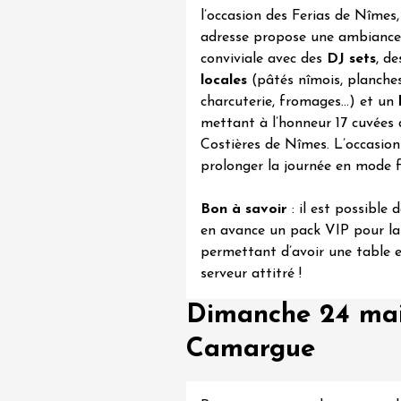
tion au Mas des
l’occasion des Ferias de Nîmes,
s
adresse propose une ambiance
re
8:30
conviviale avec des
DJ sets
, de
locales
(pâtés nîmois, planche
t 2026
charcuterie, fromages…) et un
Produits du terroir
DJ
mettant à l’honneur 17 cuvées d
linades
Costières de Nîmes
. L’occasio
prolonger la journée en mode f
Bon à savoir
: il est possible 
en avance un pack VIP pour la
permettant d’avoir une table 
serveur attitré !
Dimanche 24 mai
Camargue
 2026 et plus
Oenologie
sophrologie