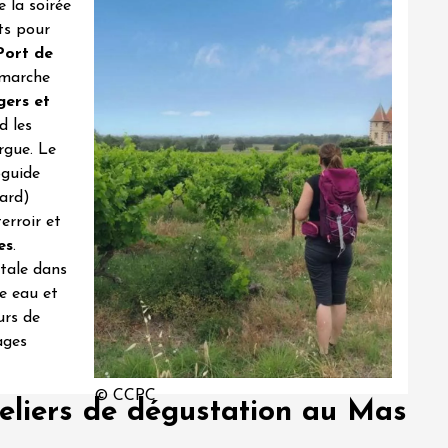
 la soirée
ets pour
Port de
n marche
gers et
d les
rgue. Le
oguide
Gard)
erroir et
es
.
otale dans
e eau et
urs de
ages
© CCPC
teliers de dégustation au Mas