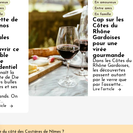
ureux
En amoureux
mis
Entre amis
le
En famille
ette de
Cap sur les
 nos
Côtes du
Rhône
ales
Gardoises
pour une
vrir ce
virée
ble
gourmande
re
Dans les Côtes du
Rhône Gardoises,
dentiel
les découvertes
naît la
passent autant
te de Die
par le verre que
s bulles
par l’assiette…
es et ses
Lire l'article
s
nds. On
t…
ticle
e du côté des Costières de Nîmes ?