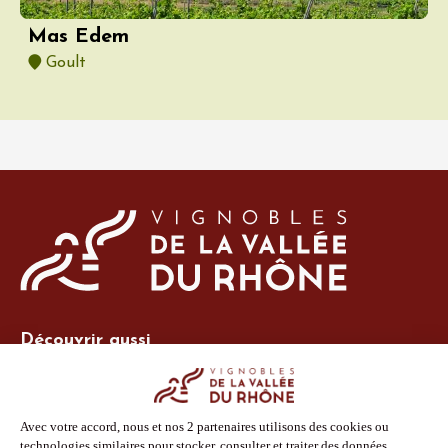
Mas Edem
Goult
Découvrir aussi
Site Vins-Rhône
Nos outils
Boutique PLV
Espace adhérent
Espace presse