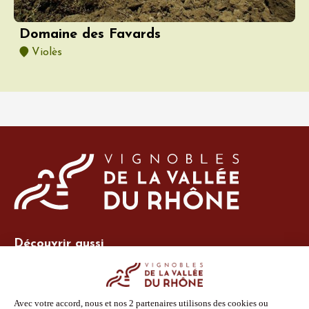
Domaine des Favards
Violès
Découvrir aussi
Site Vins-Rhône
Nos outils
Boutique PLV
Espace adhérent