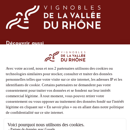
Découvrir aussi
Site Vins-Rhône
Nos outils
Boutique PLV
Espace adhérent
Espace presse
Phototèque
Suivez-nous
Facebook
Instagram
Pinterest
Youtube