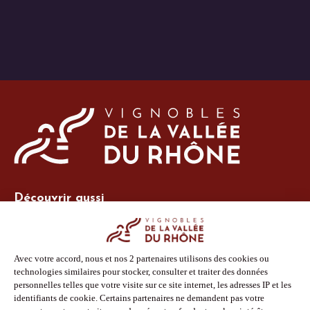
Découvrir aussi
Site Vins-Rhône
Nos outils
Boutique PLV
Espace adhérent
Espace presse
Phototèque
Suivez-nous