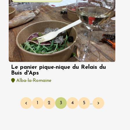
Le panier pique-nique du Relais du
Buis d'Aps
Alba-la-Romaine
Pagination
1
2
3
4
5
…
Page précédente
Page
Page
Page courante
Page
Page
Page suivante