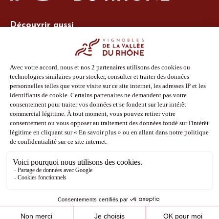
Découvrir aussi
Site Vins-Rhône
Nos outils
Boutique PLV
Espace adhérent
Espace presse
Phototèque
Suivez-nous
Facebook
Instagram
Pinterest
Youtube
Mentions légales
Politique de confidentialité