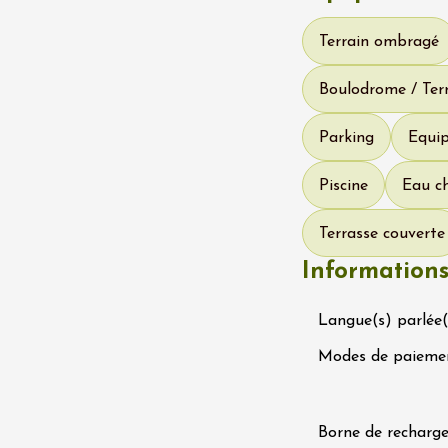
s
éray
Terrain ombragé
2:00
Boulodrome / Terr
 2026 et plus
Oenologie
igne au Château
Parking
Equi
rgues du Grès
re
Piscine
Eau ch
Terrasse couverte
 2026 et plus
variété
Oenologie
Information
 sous les étoiles
aine de Panéry
ac
Langue(s) parlée(
Modes de paieme
Borne de recharge