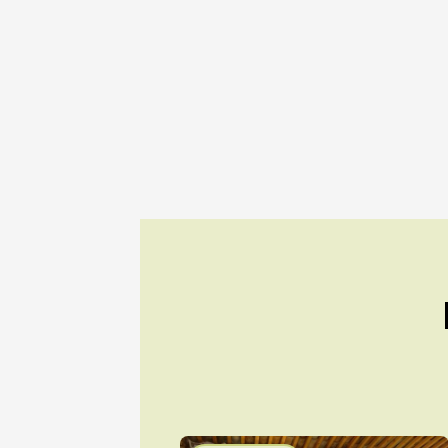
05 août
Tourisme
En imme
de Perr
Gargas
18:00
1
05 août
Historique
Visites
Baronni
exploita
Mirabel
10:30
05 août
Gastronomi