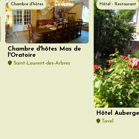
terroir
Chambre d'hôtes
Hôtel - Restaurant
 et dégustations de
 du terroir en
provençale
rt inclus)
n
7:30
Chambre d'hôtes Mas de
 2026 et plus
l'Oratoire
Oenologie
e aux jardins
Saint-Laurent-des-Arbres
n
0:30
Hôtel Auberge
da
Tavel