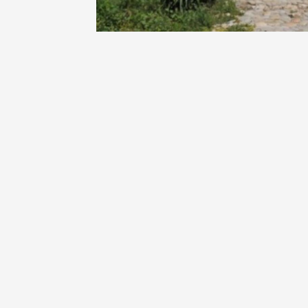
Oenologie
Une heu
l'honneu
Carpen
11:00
12
04 août
et plus
Oenologie
L'apérit
Domaine
Gargas
17:30
2
05 août
Oenologie
Afterwo