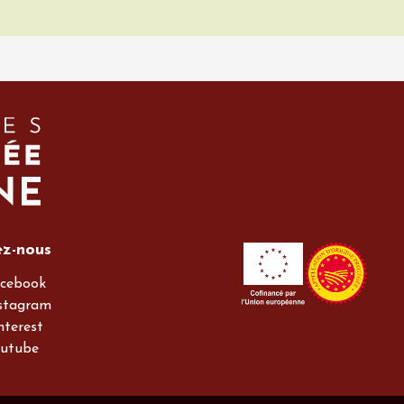
ez-nous
cebook
stagram
nterest
utube