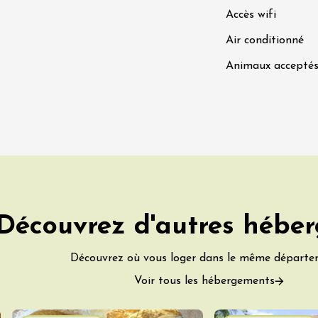
Accès wifi
Air conditionné
 2026 et plus
Animaux accepté
Oenologie
rsion au domaine
éal
9:30
 2026 et plus
Oenologie
 de Mirabel aux
es et des
Découvrez d'autres hébe
tions
-aux-Baronnies
Découvrez où vous loger dans le même départe
Voir tous les hébergements
 2026 et plus
e
Oenologie