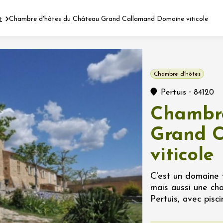
t
Chambre d'hôtes du Château Grand Callamand Domaine viticole
Fermer l'agenda
Chambre d'hôtes
nt
-
Pertuis
84120
Chambre
let 2026 - 31 août 2026
Grand 
viticole
Viticole en Land
au domaine
e du Clos
C'est un domaine v
s
mais aussi une ch
Pertuis, avec pisc
let 2026 - 01 septembre
 plus