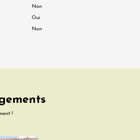
Non
Oui
s
Non
rgements
ment !