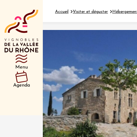
Accueil
Visiter et déguster
Hébergemen
Département
Type d’événeme
Menu
01 juil
et plus
Agenda
Oenologie
Safari 
Rover 
Fontain
Sarrian
04 juil
2026 et