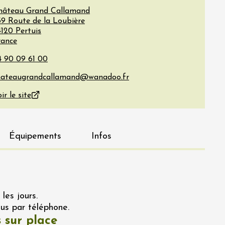
hâteau Grand Callamand
39 Route de la Loubière
4120
Pertuis
rance
ir le site
Équipements
Infos
les jours.
us par téléphone.
 sur place