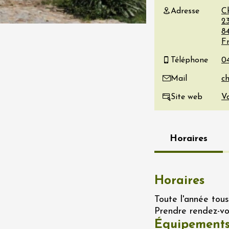
Adresse
C
re, un vin à
2
r
8
tras
F
:00
Téléphone
 2026 - 08 août 2026
Mail
Produits du terroir
Site web
Vo
if au caveau -
 Perréal
0:30
Horaires
Horaires
Toute l'année tous 
 2026 et plus
Prendre rendez-vo
Produits du terroir
Équipements
rks à la Maison