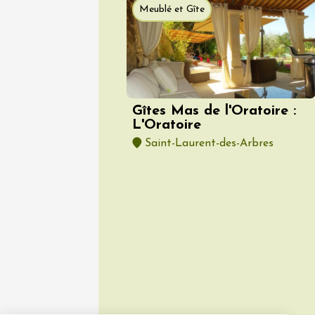
Produits du 
Meublé et Gîte
Visites
produits
Drôme 
(transpo
Grigna
09:45
1
Gîtes Mas de l'Oratoire :
06 août
L'Oratoire
Un verr
Saint-Laurent-des-Arbres
Avigno
18:30
2
Voir tout l'agen