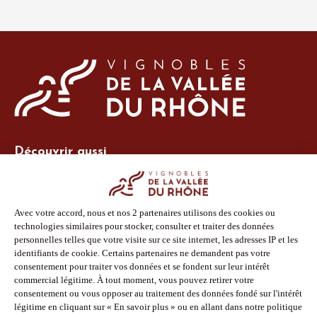
Découvrir aussi
Site Vins-Rhône
Nos outils
Boutique PLV
Espace adhérent
Espace presse
Phototèque
Suivez-nous
Facebook
Instagram
Pinterest