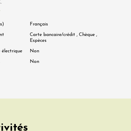
.
s
s)
Français
nt
Carte bancaire/crédit , Chèque ,
Espèces
 électrique
Non
s
Non
ivités