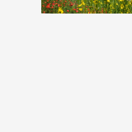
Oenologie
Une heu
l'honneu
Carpen
11:00
12
04 août
et plus
Oenologie
L'apérit
Domaine
Gargas
17:30
2
05 août
Oenologie
Afterwo