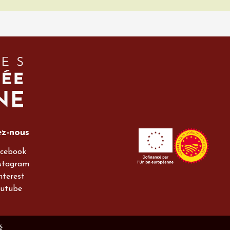
ez-nous
cebook
stagram
nterest
utube
é