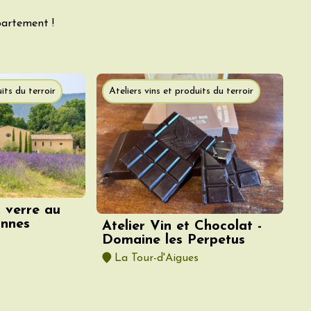
partement !
its du terroir
Ateliers vins et produits du terroir
 verre au
annes
Atelier Vin et Chocolat -
Domaine les Perpetus
La Tour-d'Aigues