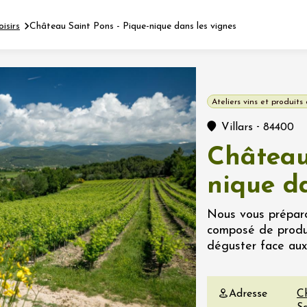
oisirs
Château Saint Pons - Pique-nique dans les vignes
Fermer l'agenda
Ateliers vins et produits 
nt
-
Villars
84400
Château
let 2026 - 31 août 2026
nique d
Viticole en Land
Nous vous préparo
au domaine
composé de produi
e du Clos
déguster face aux
s
let 2026 - 01 septembre
Adresse
C
 plus