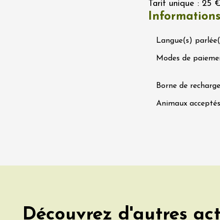
Tarif unique : 25 €
s
Information
éray
2:00
Langue(s) parlée(
 2026 et plus
Oenologie
Modes de paieme
igne au Château
rgues du Grès
re
Borne de recharge
Animaux accepté
 2026 et plus
variété
Oenologie
 sous les étoiles
aine de Panéry
ac
Découvrez d'autres act