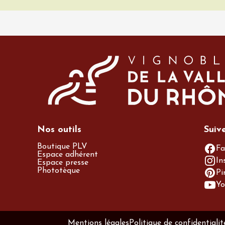
terroir
 et dégustations de
 du terroir en
provençale
rt inclus)
n
7:30
 2026 et plus
Oenologie
e aux jardins
n
0:30
Nos outils
Suiv
Boutique PLV
Fa
Espace adhérent
In
Espace presse
Phototèque
Pi
Yo
da
Mentions légales
Politique de confidentialit