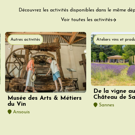
Découvrez les activités disponibles dans le même dé
Voir toutes les activités
 2026 et plus
Oenologie
rsion au domaine
Autres activités
Ateliers vins et produ
éal
9:30
 2026 et plus
Oenologie
 de Mirabel aux
es et des
De la vigne au
tions
Château de S
Musée des Arts & Métiers
-aux-Baronnies
du Vin
Sannes
Ansouis
 2026 et plus
e
Oenologie