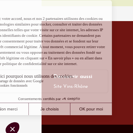
Produits du 
Visites
produits
Drôme 
(transpo
Grigna
09:45
1
06 août
Un verr
Avigno
18:30
2
Découvrir aussi
Site Vins-Rhône
Voir tout l'agen