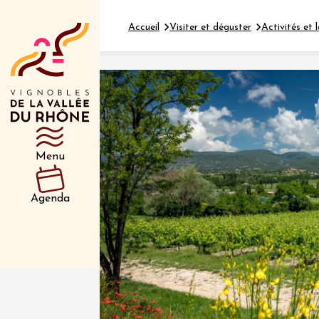
Accueil
Visiter et déguster
Activités et l
Département
Type d’événeme
Menu
01 juil
et plus
Agenda
Oenologie
Safari 
Rover 
Fontain
Sarrian
04 juil
2026 et