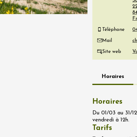
S
22
re, un vin à
8
r
F
tras
:00
Téléphone
Mail
 2026 - 08 août 2026
Site web
Vo
Produits du terroir
if au caveau -
 Perréal
Horaires
0:30
Horaires
Du 01/03 au 31/12 
vendredi à 12h.
 2026 et plus
Tarifs
Produits du terroir
rks à la Maison