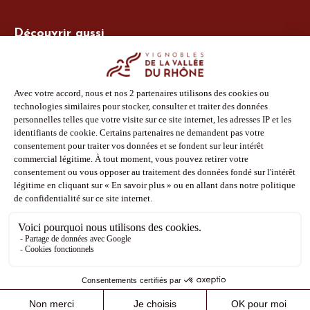
Découvrir aussi
Site Vins-Rhône
Nos outils
Boutique PLV
Espace adhérent
Espace presse
Phototèque
Suivez-nous
Facebook
Instagram
Pinterest
Youtube
Mentions légales
Politique de confidentialité