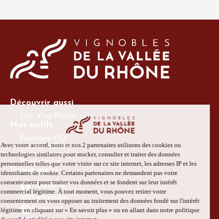
Découvrir aussi
Site Vins-Rhône
Nos outils
Boutique PLV
Espace adhérent
Espace presse
Phototèque
Suivez-nous
Facebook
Instagram
Pinterest