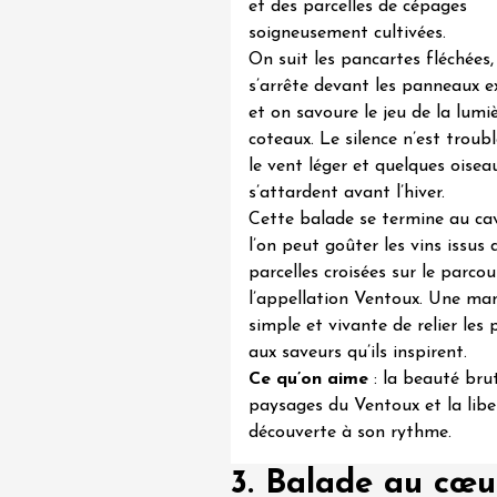
et des parcelles de cépages
soigneusement cultivées.
On suit les pancartes fléchées,
t 2026
Oenologie
s’arrête devant les panneaux ex
turnes de la cave
et on savoure le jeu de la lumiè
s Sachants
coteaux. Le silence n’est troub
2:00
le vent léger et quelques oisea
s’attardent avant l’hiver.
Cette balade se termine au ca
l’on peut goûter les vins issus 
parcelles croisées sur le parcou
l’
appellation Ventoux
. Une man
simple et vivante de relier les
aux saveurs qu’ils inspirent.
Ce qu’on aime
: la beauté bru
t 2026
paysages du Ventoux et la libe
Produits du terroir
"Barbecue and
découverte à son rythme.
- Domaine Vendome
e
3. Balade au cœu