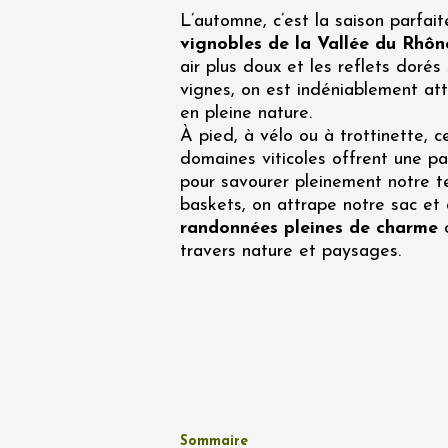
Oenologie
L’automne, c’est la saison parfait
Une heu
vignobles de la Vallée du Rhô
l'honneu
air plus doux et les reflets dorés 
Carpen
vignes, on est indéniablement at
11:00
12
en pleine nature.
À pied, à vélo ou à trottinette, 
04 août
et plus
domaines viticoles offrent une p
pour savourer pleinement notre te
Oenologie
L'apérit
baskets, on attrape notre sac et 
Domaine
randonnées pleines de charme
Gargas
travers nature et paysages.
17:30
2
07 août
Apéro su
Sommaire
fromage