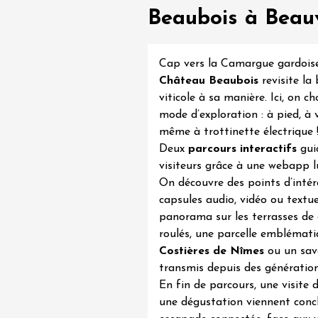
3:30
Beaubois à Beauv
Cap vers la Camargue gardoise
Château Beaubois
revisite la
viticole à sa manière. Ici, on ch
da
mode d’exploration : à pied, à 
même à trottinette électrique 
Deux
parcours interactifs
gui
visiteurs grâce à une webapp 
On découvre des points d’intér
capsules audio, vidéo ou textuel
panorama sur les terrasses de 
roulés, une parcelle emblémati
Costières de Nîmes
ou un savo
transmis depuis des génération
En fin de parcours, une visite d
une dégustation viennent concl