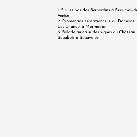
Rhône -
1. Sur les pas des Bernardins à Beaumes-d
Tourno
Venise
19:45
2. Promenade sensationnelle au Domaine
Les Chancel à Mormoiron
3. Balade au cœur des vignes du Château
07 août
Beaubois à Beauvoisin
Apéri'V
des Mou
Beaucai
11:00
07 août
et plus
Oenologie
Le Bar 
Chapell
Paul Ja
Tain-l'
18:00
07 août