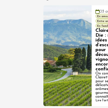
03 a
En amo
Entre a
En famil
Clair
Die :
idées
d’esc
pour
décou
vigno
enco
confi
On con
Clairet
pour se
délicat
arôme
gourma
connaî
Lire l'ar