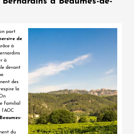
es Bernardins à Beaumes-de-
 on part
mersive de
grâce à
Bernardins
r à
ule devant
e.
nnent des
respire la
 On
e familial
l’
AOC
 Beaumes-
ment du