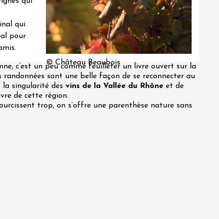
ignes qui
inal qui
éal pour
amis.
© Château Beaubois
ne, c’est un peu comme feuilleter un livre ouvert sur la
s randonnées sont une belle façon de se reconnecter au
 la singularité des
vins de la Vallée du Rhône
et de
ivre de cette région.
courcissent trop, on s’offre une parenthèse nature sans