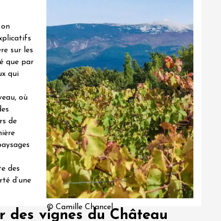
 on
plicatifs
re sur les
lé que par
ux qui
veau, où
des
rs de
ière
 paysages
te des
rté d’une
© Camille Chancel
r des vignes du Château