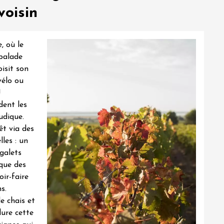
oisin
, où le
 balade
oisit son
vélo ou
!
dent les
ludique
.
êt via des
les : un
galets
que des
ir-faire
s.
e chais et
ure cette