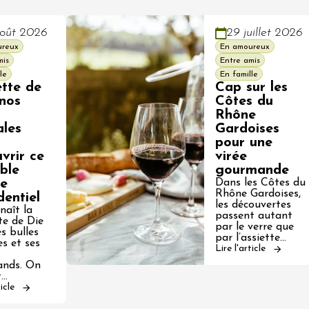
oût 2026
29 juillet 2026
ureux
En amoureux
mis
Entre amis
le
En famille
ette de
Cap sur les
 nos
Côtes du
Rhône
ales
Gardoises
pour une
vrir ce
virée
ble
gourmande
re
Dans les Côtes du
Rhône Gardoises,
dentiel
les découvertes
naît la
passent autant
te de Die
par le verre que
s bulles
par l’assiette…
es et ses
Lire l'article
s
nds. On
t…
ticle