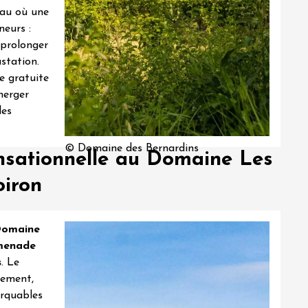
eau où une
eurs :
 prolonger
station.
e gratuite
merger
des
© Domaine des Bernardins
nsationnelle au Domaine Les
iron
omaine
menade
s
. Le
brement,
arquables