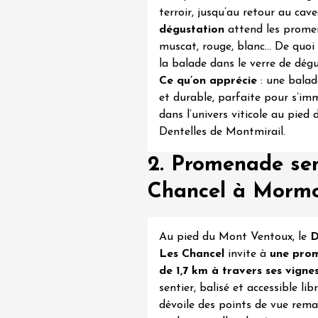
 Coquillade –
terroir, jusqu’au retour au cav
s viticole avec
tion des vins du
dégustation
attend les promen
e
muscat, rouge, blanc… De quoi
la balade dans le verre de dégu
2:00
Ce qu’on apprécie
: une balad
et durable, parfaite pour s’im
dans l’univers viticole au pied 
Dentelles de Montmirail.
2. Promenade se
 2026 et plus
Chancel à Mormo
variété
Oenologie
terroir
mprovisation
dredis Sunset &
Au pied du Mont Ventoux, le
D
Les Chancel
invite à
une
pro
e
de 1,7 km
à travers ses vigne
3:00
sentier, balisé et accessible li
dévoile des points de vue rem