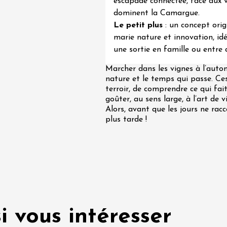
escapade connectée, face aux v
dominent la Camargue.
Le petit plus
: un concept orig
marie nature et innovation, id
une sortie en famille ou entre 
Marcher dans les vignes à l’autom
nature et le temps qui passe. Ce
terroir, de comprendre ce qui fait
goûter, au sens large, à l’art de v
Alors, avant que les jours ne rac
plus tarde !
i vous intéresser