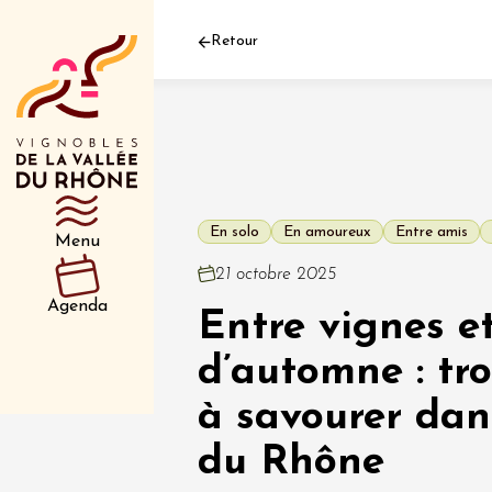
Retour
Département
Type d’événeme
En solo
En amoureux
Entre amis
Menu
01 juil
21 octobre 2025
et plus
Agenda
Entre vignes e
Oenologie
Safari 
Rover 
d’automne : tr
Fontain
Sarrian
à savourer dan
du Rhône
04 juil
2026 et