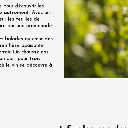
e pour découvrir les
re, un vin à
ne autrement
. Avec un
r
sur les feuilles de
tras
tiré par une promenade
:00
ces balades au cœur des
 2026 - 08 août 2026
arenthèse apaisante
rroir. On chausse nos
Produits du terroir
if au caveau -
on part pour
trois
 Perréal
où le vin se découvre à
0:30
 2026 et plus
Oenologie
r l’eau « vins et
s » au fil du