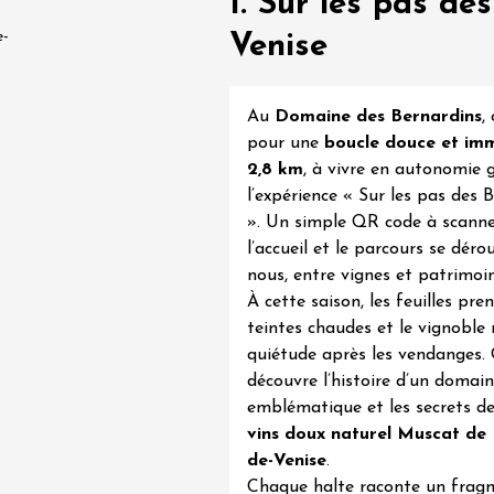
1. Sur les pas d
 Terres de Syrah
e-
Venise
n-sur-Rhône
Au
Domaine des Bernardins
,
 2026 et plus
Oenologie
igne au Château
pour une
boucle douce et im
rgues du Grès
2,8 km
, à vivre en autonomie 
re
l’expérience «
Sur les pas des 
». Un simple QR code à scanne
l’accueil et le parcours se déro
 2026 - 08 août 2026
nous, entre vignes et patrimoin
À cette saison, les feuilles pre
Ephémère à la
teintes chaudes et le vignoble 
e de l'Hermitage -
quiétude après les vendanges.
boulet Ainé
découvre l’histoire d’un domain
Hermitage
emblématique et les secrets de 
vins doux naturel Muscat de
de-Venise
.
 2026 et plus
Oenologie
Chaque halte raconte un frag