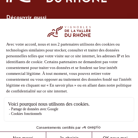
Découvrir aussi
Site Vins-Rhône
Nos outils
Boutique PLV
Espace adhérent
Espace presse
Phototèque
Suivez-nous
Facebook
Instagram
Pinterest
Youtube
Mentions légales
Politique de confidentialité