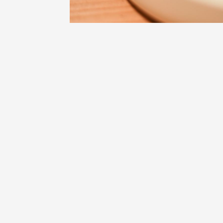
Oenologie
Une heu
l'honneu
Carpen
11:00
12
04 août
et plus
Oenologie
L'apérit
Domaine
Gargas
17:30
2
05 août
Oenologie
Afterwo