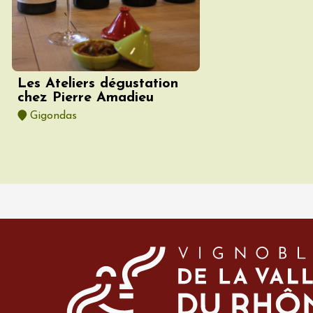
terroir
 et dégustations de
 du terroir en
provençale
rt inclus)
n
Les Ateliers dégustation
7:30
chez Pierre Amadieu
Gigondas
 2026 et plus
Oenologie
e aux jardins
n
0:30
da