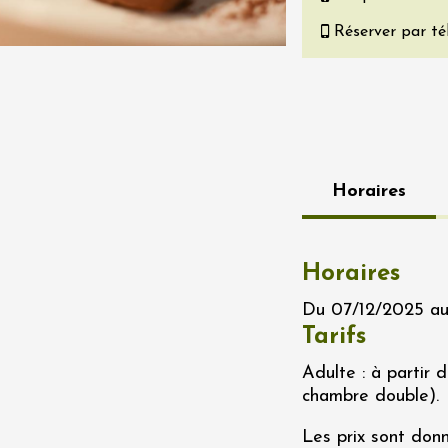
re, un vin à
Réserver par t
r
tras
:00
 2026 - 08 août 2026
Produits du terroir
Horaires
if au caveau -
 Perréal
0:30
Horaires
Du 07/12/2025 au
Tarifs
Adulte : à partir 
chambre double).
 2026 et plus
Produits du terroir
Les prix sont donn
rks à la Maison