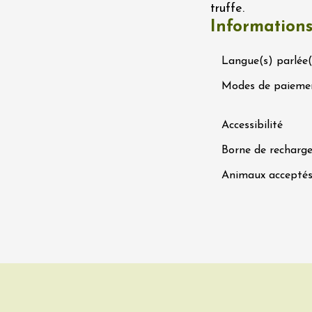
truffe.
s
Information
éray
2:00
Langue(s) parlée(
 2026 et plus
Oenologie
Modes de paieme
igne au Château
rgues du Grès
re
Accessibilité
Borne de recharge
 2026 et plus
Animaux accepté
variété
Oenologie
 sous les étoiles
aine de Panéry
ac