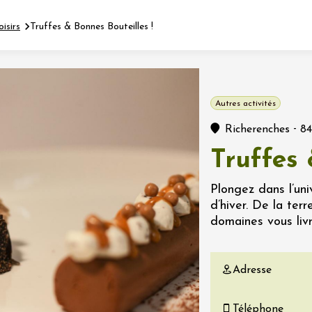
oisirs
Truffes & Bonnes Bouteilles !
Fermer l'agenda
Autres activités
nt
-
Richerenches
8
Truffes 
let 2026 - 31 août 2026
Plongez dans l’un
d’hiver. De la ter
Viticole en Land
domaines vous livr
au domaine
e du Clos
s
Adresse
let 2026 - 01 septembre
 plus
Téléphone