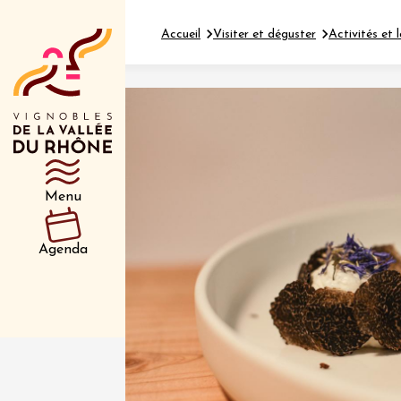
Accueil
Visiter et déguster
Activités et l
Département
Type d’événeme
Menu
01 juil
et plus
Agenda
Oenologie
Safari 
Rover 
Fontain
Sarrian
04 juil
2026 et