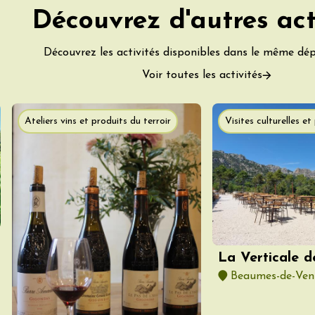
Découvrez d'autres act
Découvrez les activités disponibles dans le même dé
 2026 et plus
Voir toutes les activités
Oenologie
rsion au domaine
éal
Ateliers vins et produits du terroir
Visites culturelles e
9:30
 2026 et plus
Oenologie
 de Mirabel aux
es et des
tions
-aux-Baronnies
La Verticale 
Beaumes-de-Ven
 2026 et plus
e
Oenologie