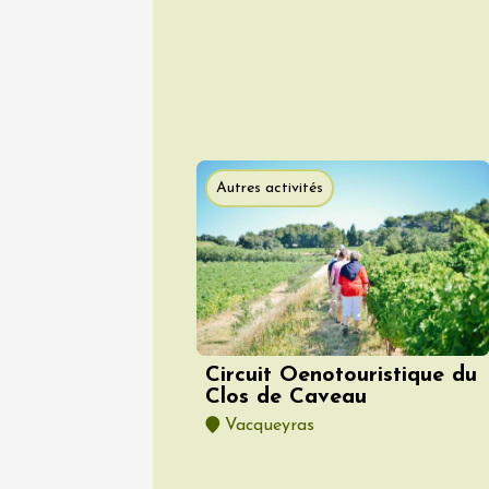
05 août
Tourisme
En imme
de Perr
Gargas
Autres activités
18:00
1
05 août
Historique
Visites
Baronni
exploita
Mirabel
Circuit Oenotouristique du
Clos de Caveau
10:30
Vacqueyras
05 août
Gastronomi