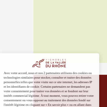
Produits du 
Visites
produits
Drôme 
(transpo
Grigna
09:45
1
06 août
Un verr
Avigno
18:30
2
Voir tout l'agen