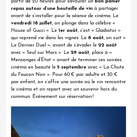
partir de 20 heures pour savourer un
bon panier
repas autour d’une bouteille de vin
à partager
avant de s’installer pour la séance de cinéma. Le
vendredi 18 juillet
, on plonge dans la célèbre «
House of Gucci
». Le
1er août
, c’est «
Gladiator
»
qui reprend vie dans les vignes. Le
8 août
, on suit «
Le Dernier Duel
», avant de s’évader le
22 août
avec «
Seul sur Mars
». Le
29 août
, place à «
Mensonges d’État
» avant de terminer ces soirées
cinéma en beauté le
5 septembre
avec «
La Chute
du Faucon Noir
». Pour 60 € par adulte et 30 €
par enfant, on s’offre une soirée où le vin rencontre
le cinéma et on repart avec un souvenir hors du
commun.
Événement sur réservation
!