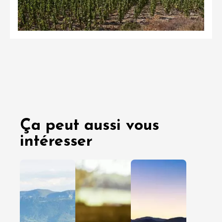
Ça peut aussi vous
intéresser
03 août
29 juille
2026
2026
En amoureux
En amoureux
Entre amis
Entre amis
En famille
En famille
Clairette
Cap sur 