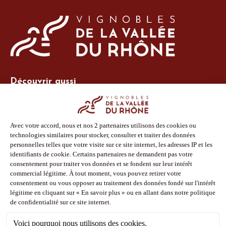
Découvrir aussi
Site Vins-Rhône
Nos outils
Boutique PLV
Espace adhérent
Espace presse
Phototèque
Suivez-nous
Facebook
Instagram
Pinterest
Youtube