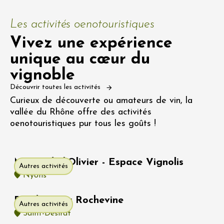
Les activités oenotouristiques
Vivez une expérience
unique au cœur du
vignoble
Découvrir toutes les activités
Curieux de découverte ou amateurs de vin, la
vallée du Rhône offre des activités
oenotouristiques pur tous les goûts !
Musée de l'Olivier - Espace Vignolis
Autres activités
Nyons
Randonnée : Rochevine
Autres activités
Saint-Désirat