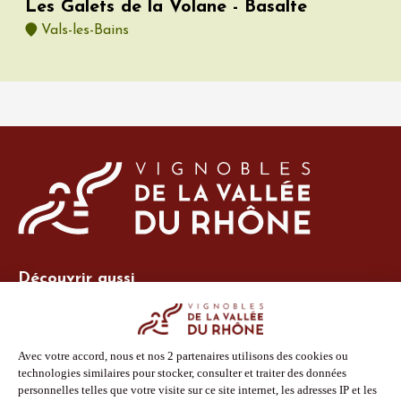
Les Galets de la Volane - Basalte
Vals-les-Bains
Découvrir aussi
Site Vins-Rhône
Nos outils
Boutique PLV
Espace adhérent
Espace presse
Phototèque