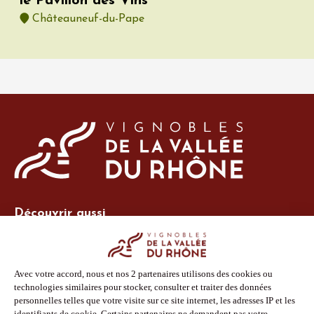
le Pavillon des Vins
Châteauneuf-du-Pape
Découvrir aussi
Site Vins-Rhône
Nos outils
Boutique PLV
Espace adhérent
Espace presse
Phototèque
Suivez-nous