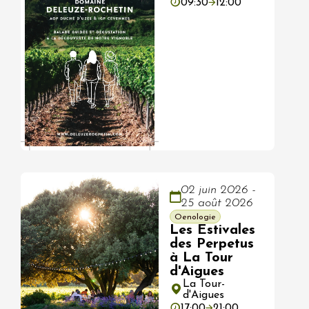
09:30
12:00
02 juin 2026 -
25 août 2026
Oenologie
Les Estivales
des Perpetus
à La Tour
d'Aigues
La Tour-
d'Aigues
17:00
21:00