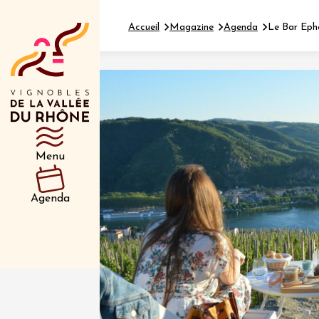
Accueil
Magazine
Agenda
Le Bar Ephé
Département
Type d’événeme
Menu
01 juil
et plus
Agenda
Oenologie
Safari 
Rover 
Fontain
Sarrian
04 juil
2026 et