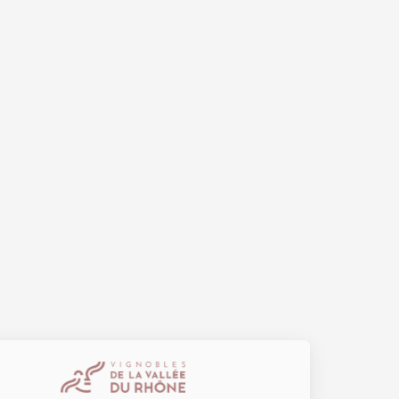
Le Bar 
Chapell
Paul Ja
Tain-l'
18:00
08 aoû
La Bod
Beaume
17:00
0
08 août
Les Soi
Domain
Sarrian
19:00
0