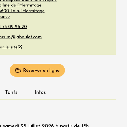
lline de l'Hermitage
6600
Tain-l'Hermitage
rance
ir le site
Réserver en ligne
Tarifs
Infos
samedi 25 juillet 2026 à partir de 18h.