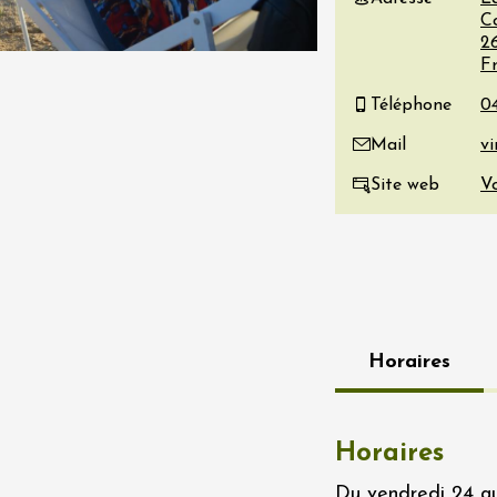
Co
re, un vin à
2
r
F
tras
:00
Téléphone
Mail
 2026 - 08 août 2026
Site web
Vo
Produits du terroir
if au caveau -
 Perréal
0:30
Horaires
Horaires
 2026 - 08 août 2026
Du vendredi 24 au 