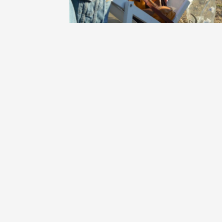
Oenologie
Une heu
l'honneu
Carpen
11:00
12
04 août
et plus
Oenologie
L'apérit
Domaine
Gargas
17:30
2
07 août
et plus
Oenologie