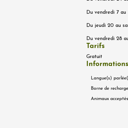
Ephémère à la
e de l'Hermitage -
Du vendredi 7 au 
boulet Ainé
Hermitage
Du jeudi 20 au sa
Du vendredi 28 au
t 2026
Oenologie
Tarifs
éga du Muscat
s-de-Venise
Gratuit
1:00
Information
Langue(s) parlée(
 2026 et plus
Borne de recharge
rées Jomy au
e de Chantegut
Animaux accepté
s
1:00