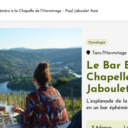
mère à la Chapelle de l'Hermitage - Paul Jaboulet Ainé
Fermer l'agenda
Oenologie
nt
Tain-l'Hermitage
Le Bar 
let 2026 - 31 août 2026
Chapell
Jaboule
Viticole en Land
au domaine
e du Clos
L’esplanade de la
s
en un bar éphémèr
let 2026 - 01 septembre
 plus
Adresse
L