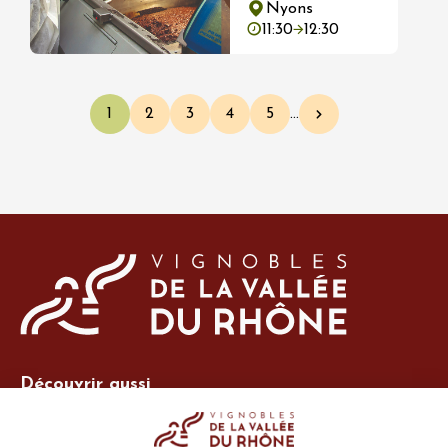
Nyons
11:30
12:30
Pagination
1
2
3
4
5
…
Page courante
Page
Page
Page
Page
Page suivante
Découvrir aussi
Site Vins-Rhône
Nos outils