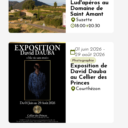
Lud'apéros au
Domaine de
Saint Amant
Suzette
18:00
20:30
01 juin 2026 -
29 août 2026
Photographie
Exposition de
David Dauba
au Cellier des
Princes
Courthézon