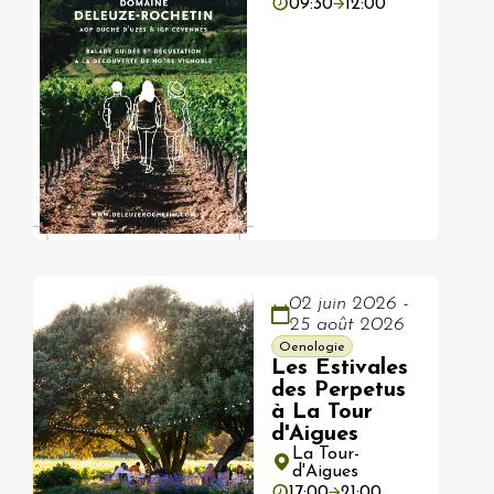
09:30
12:00
02 juin 2026 -
25 août 2026
Oenologie
Les Estivales
des Perpetus
à La Tour
d'Aigues
La Tour-
d'Aigues
17:00
21:00