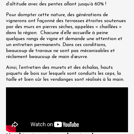
d’altitude avec des pentes allant jusqu’à 60% !
Pour dompter cette nature, des générations de
vignerons ont façonné des terrasses étroites soutenues
par des murs en pierres sèches, appelées « chaillées »
dans la région. Chacune d’elle accueille à peine
quelques rangs de vigne et demande une attention et
un entretien permanents. Dans ces conditions,
beaucoup de travaux ne sont pas mécanisables et
réclament beaucoup de main d’œuvre.
Ainsi, l’entretien des murets et des échalas, hauts
piquets de bois sur lesquels sont conduits les ceps, la
taille et bien sûr les vendanges sont réalisés à la main.