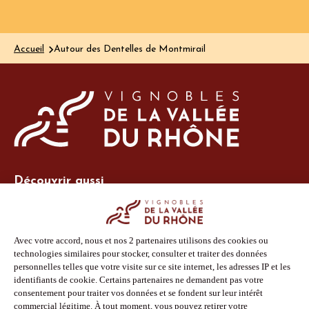
Accueil
Autour des Dentelles de Montmirail
Découvrir aussi
Site Vins-Rhône
Nos outils
Boutique PLV
Espace adhérent
Espace presse
Phototèque
Suivez-nous
Facebook