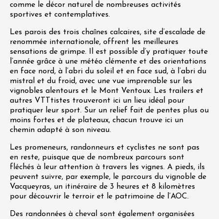
comme le décor naturel de nombreuses activités
sportives et contemplatives.
Les parois des trois chaînes calcaires, site d’escalade de
renommée internationale, offrent les meilleures
sensations de grimpe. Il est possible d’y pratiquer toute
l’année grâce à une météo clémente et des orientations
en face nord, à l’abri du soleil et en face sud, à l’abri du
mistral et du froid, avec une vue imprenable sur les
vignobles alentours et le Mont Ventoux. Les trailers et
autres VTTtistes trouveront ici un lieu idéal pour
pratiquer leur sport. Sur un relief fait de pentes plus ou
moins fortes et de plateaux, chacun trouve ici un
chemin adapté à son niveau.
Les promeneurs, randonneurs et cyclistes ne sont pas
en reste, puisque que de nombreux parcours sont
fléchés à leur attention à travers les vignes. A pieds, ils
peuvent suivre, par exemple, le parcours du vignoble de
Vacqueyras, un itinéraire de 3 heures et 8 kilomètres
pour découvrir le terroir et le patrimoine de l’AOC.
Des randonnées à cheval sont également organisées