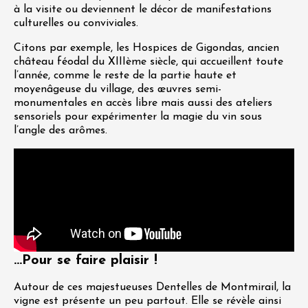
à la visite ou deviennent le décor de manifestations
culturelles ou conviviales.
Citons par exemple, les Hospices de Gigondas, ancien
château féodal du XIIIème siècle, qui accueillent toute
l’année, comme le reste de la partie haute et
moyenâgeuse du village, des œuvres semi-
monumentales en accès libre mais aussi des ateliers
sensoriels pour expérimenter la magie du vin sous
l’angle des arômes.
...Pour se faire plaisir !
Autour de ces majestueuses Dentelles de Montmirail, la
vigne est présente un peu partout. Elle se révèle ainsi